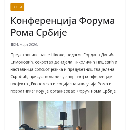
ВЕСТИ
Конференција Форума
Рома Србије
24. март 2026.
Представнице наше Школе, педагог Гордана Динић-
Симоновић, секретар Данијела Николичић Нишевић и
наставница српског језика и предузетништва Јелена
Скробић, присуствовале су завршној конференцији
пројекта „Економска и социјална инклузија Рома и
повратника“ коју је организовао Форум Рома Србије.