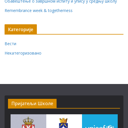
Обавештење о завршном испиту и упису у средњу школу
Remembrance week & togetherness
Категорије
Вести
Некатегоризовано
Пријатељи Школе