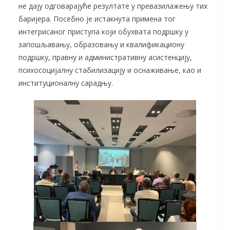
не дају одговарајуће резултате у превазилажењу тих
баријера. Посебно је истакнута примена тог
интегрисаног приступа који обухвата подршку у
запошљавању, образовању и квалификациону
подршку, правну и административну асистенцију,
психосоцијалну стабилизацију и оснаживање, као и
институционалну сарадњу.