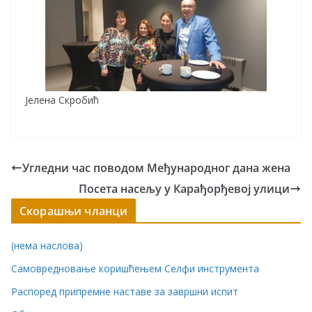
Јелена Скробић
Угледни час поводом Међународног дана жена
Посета насељу у Карађорђевој улици
Скорашњи чланци
(нема наслова)
Самовредновање коришћењем Селфи инструмента
Распоред припремне наставе за завршни испит