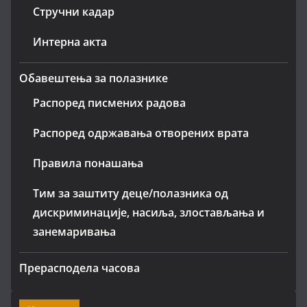
Стручни кадар
Интерна акта
Обавештења за полазнике
Распоред писмених радова
Распоред одржавања отворених врата
Правила понашања
Тим за заштиту деце/полазника од
дискриминације, насиља, злостављања и
занемаривања
Прерасподела часова