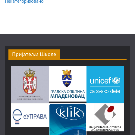
Некатегоризовано
Пријатељи Школе