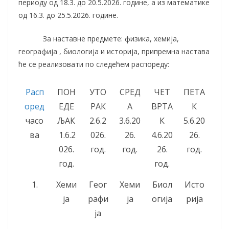
периоду од 18.3. до 20.5.2026. године, а из математике
од 16.3. до 25.5.2026. године.
За наставне предмете: физика, хемија,
географија , биологија и историја, припремна настава
ће се реализовати по следећем распореду:
Расп
ПОН
УТО
СРЕД
ЧЕТ
ПЕТА
оред
ЕДЕ
РАК
А
ВРТА
К
часо
ЉАК
2.6.2
3.6.20
К
5.6.20
ва
1.6.2
026.
26.
4.6.20
26.
026.
год.
год.
26.
год.
год.
год.
1.
Хеми
Геог
Хеми
Биол
Исто
ја
рафи
ја
огија
рија
ја