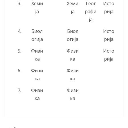
3.
Хеми
Хеми
Геог
Исто
ја
ја
рафи
рија
ја
4.
Биол
Биол
Исто
огија
огија
рија
5.
Физи
Физи
Исто
ка
ка
рија
6.
Физи
Физи
ка
ка
7.
Физи
Физи
ка
ка