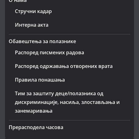
О нама
Стручни кадар
Интерна акта
Обавештења за полазнике
Распоред писмених радова
Распоред одржавања отворених врата
Правила понашања
Тим за заштиту деце/полазника од
дискриминације, насиља, злостављања и
занемаривања
Прерасподела часова