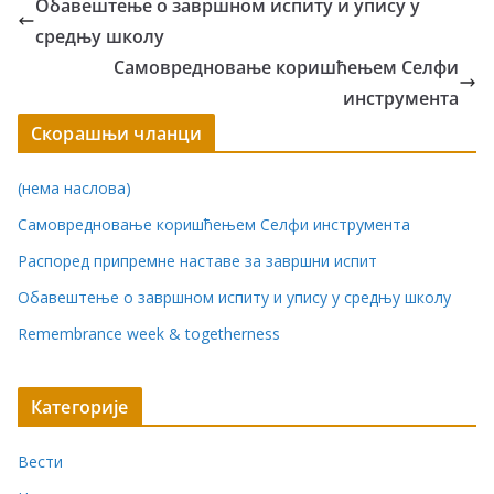
Обавештење о завршном испиту и упису у
средњу школу
Самовредновање коришћењем Селфи
инструмента
Скорашњи чланци
(нема наслова)
Самовредновање коришћењем Селфи инструмента
Распоред припремне наставе за завршни испит
Обавештење о завршном испиту и упису у средњу школу
Remembrance week & togetherness
Категорије
Вести