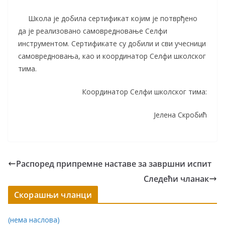
Школа је добила сертификат којим је потврђено
да је реализовано самовредновање Селфи
инструментом. Сертификате су добили и сви учесници
самовредновања, као и координатор Селфи школског
тима.
Координатор Селфи школског тима:
Јелена Скробић
Распоред припремне наставе за завршни испит
Следећи чланак
Скорашњи чланци
(нема наслова)