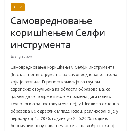
ВЕСТИ
Самовредновање
коришћењем Селфи
инструмента
3. јун 2026.
Самовредновање коришћењем Селфи инструмента
(бесплатног инструмента за самовредновање школа
који је развила Европска комисија са групом
европских стручњака из области образовања, са
циљем да се подрже школе у примени дигиталних
технологија за наставу и учење), у Школи за основно
образовање одраслих Младеновац, реализовано је у
периоду од 4.5.2026. године до 24.5.2026. године.
Анонимним попуњавањем анкета, на добровољној