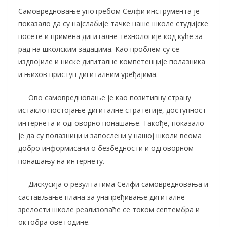
Самовредновање употребом Селфи инструмента је
показало да су најслабије тачке наше школе студијске
посете и примена дигиталне технологије код куће за
рад на школским задацима. Као проблем су се
издвојиле и ниске дигиталне компетенције полазника
и њихов приступ дигиталним уређајима.
Ово самовредновање је као позитивну страну
истакло постојање дигиталне стратегије, доступност
интернета и одговорно понашање. Такође, показало
је да су полазници и запослени у нашој школи веома
добро информисани о безбедности и одговорном
понашању на интернету.
Дискусија о резултатима Селфи самовредновања и
састављање плана за унапређивање дигиталне
зрелости школе реализоваће се током септембра и
октобра ове године.