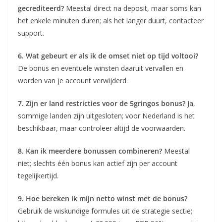
gecrediteerd?
Meestal direct na deposit, maar soms kan
het enkele minuten duren; als het langer duurt, contacteer
support.
6. Wat gebeurt er als ik de omset niet op tijd voltooi?
De bonus en eventuele winsten daaruit vervallen en
worden van je account verwijderd.
7. Zijn er land restricties voor de 5gringos bonus?
Ja,
sommige landen zijn uitgesloten; voor Nederland is het
beschikbaar, maar controleer altijd de voorwaarden.
8. Kan ik meerdere bonussen combineren?
Meestal
niet; slechts één bonus kan actief zijn per account
tegelijkertijd.
9. Hoe bereken ik mijn netto winst met de bonus?
Gebruik de wiskundige formules uit de strategie sectie;