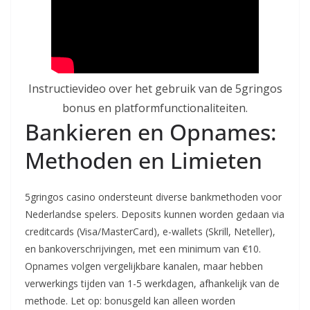
Instructievideo over het gebruik van de 5gringos
bonus en platformfunctionaliteiten.
Bankieren en Opnames:
Methoden en Limieten
5gringos casino ondersteunt diverse bankmethoden voor
Nederlandse spelers. Deposits kunnen worden gedaan via
creditcards (Visa/MasterCard), e-wallets (Skrill, Neteller),
en bankoverschrijvingen, met een minimum van €10.
Opnames volgen vergelijkbare kanalen, maar hebben
verwerkings tijden van 1-5 werkdagen, afhankelijk van de
methode. Let op: bonusgeld kan alleen worden