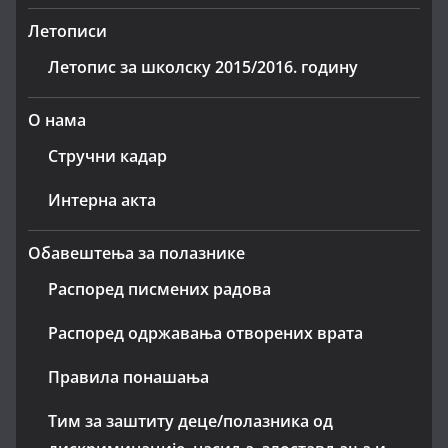
Летописи
Летопис за школску 2015/2016. годину
О нама
Стручни кадар
Интерна акта
Обавештења за полазнике
Распоред писмених радова
Распоред одржавања отворених врата
Правила понашања
Тим за заштиту деце/полазника од