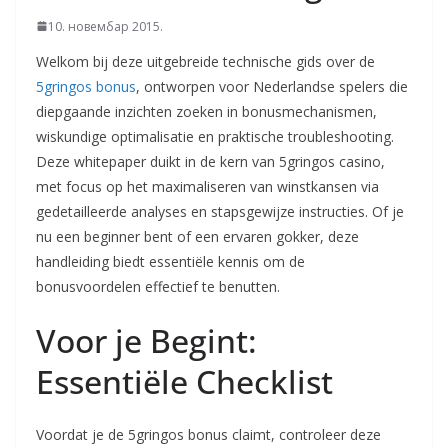
10. новембар 2015.
Welkom bij deze uitgebreide technische gids over de
5gringos bonus
, ontworpen voor Nederlandse spelers die
diepgaande inzichten zoeken in bonusmechanismen,
wiskundige optimalisatie en praktische troubleshooting.
Deze whitepaper duikt in de kern van 5gringos casino,
met focus op het maximaliseren van winstkansen via
gedetailleerde analyses en stapsgewijze instructies. Of je
nu een beginner bent of een ervaren gokker, deze
handleiding biedt essentiële kennis om de
bonusvoordelen effectief te benutten.
Voor je Begint:
Essentiële Checklist
Voordat je de 5gringos bonus claimt, controleer deze