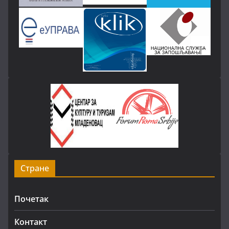
Стране
Почетак
Контакт