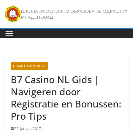
Skip
ШКОЛА ЗА ОСНОВНО ОБРАЗОВАЊЕ ОДРАСЛИХ
to
МЛАДЕНОВАЦ
content
НЕКАТЕГОРИЗОВАНО
B7 Casino NL Gids |
Navigeren door
Registratie en Bonussen:
Pro Tips
22. јануар 2017.