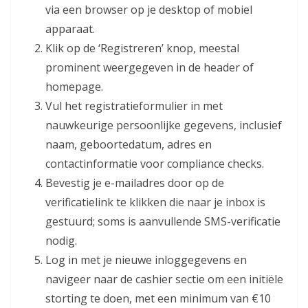
via een browser op je desktop of mobiel
apparaat.
Klik op de ‘Registreren’ knop, meestal
prominent weergegeven in de header of
homepage.
Vul het registratieformulier in met
nauwkeurige persoonlijke gegevens, inclusief
naam, geboortedatum, adres en
contactinformatie voor compliance checks.
Bevestig je e-mailadres door op de
verificatielink te klikken die naar je inbox is
gestuurd; soms is aanvullende SMS-verificatie
nodig.
Log in met je nieuwe inloggegevens en
navigeer naar de cashier sectie om een initiële
storting te doen, met een minimum van €10