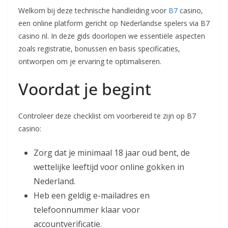
Welkom bij deze technische handleiding voor
B7
casino,
een online platform gericht op Nederlandse spelers via B7
casino nl. In deze gids doorlopen we essentiële aspecten
zoals registratie, bonussen en basis specificaties,
ontworpen om je ervaring te optimaliseren.
Voordat je begint
Controleer deze checklist om voorbereid te zijn op B7
casino:
Zorg dat je minimaal 18 jaar oud bent, de
wettelijke leeftijd voor online gokken in
Nederland.
Heb een geldig e-mailadres en
telefoonnummer klaar voor
accountverificatie.