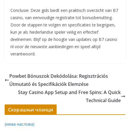
Conclusie: Deze gids biedt een praktisch overzicht van B7
casino, van eenvoudige registratie tot bonusbenutting.
Door de stappen te volgen en specificaties te begrijpen,
kun je als Nederlandse speler veilig en effectief
deelnemen. Blijf op de hoogte van updates op B7 casino
nl voor de nieuwste aanbiedingen en speel altijd
verantwoord.
Powbet Bónuszok Dekódolása: Regisztrációs
Útmutató és Specifikációk Elemzése
Stay Casino App Setup and Free Spins: A Quick
Technical Guide
Скорашњи чланци
(нема наслова)