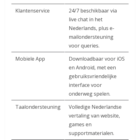
Klantenservice
24/7 beschikbaar via
live chat in het
Nederlands, plus e-
mailondersteuning
voor queries.
Mobiele App
Downloadbaar voor iOS
en Android, met een
gebruiksvriendelijke
interface voor
onderweg spelen.
Taalondersteuning
Volledige Nederlandse
vertaling van website,
games en
supportmaterialen.