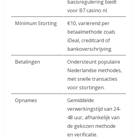
basisregulering biedt
voor B7 casino nl.
Minimum Storting
€10, variërend per
betaalmethode zoals
iDeal, creditcard of
bankoverschrijving.
Betalingen
Ondersteunt populaire
Nederlandse methodes,
met snelle transacties
voor stortingen.
Opnames
Gemiddelde
verwerkingstijd van 24-
48 uur, afhankelijk van
de gekozen methode
en verificatie.