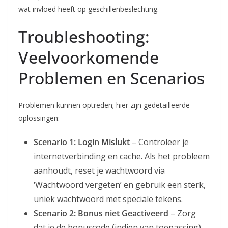
wat invloed heeft op geschillenbeslechting.
Troubleshooting:
Veelvoorkomende
Problemen en Scenarios
Problemen kunnen optreden; hier zijn gedetailleerde
oplossingen:
Scenario 1: Login Mislukt
– Controleer je
internetverbinding en cache. Als het probleem
aanhoudt, reset je wachtwoord via
‘Wachtwoord vergeten’ en gebruik een sterk,
uniek wachtwoord met speciale tekens.
Scenario 2: Bonus niet Geactiveerd
– Zorg
dat je de bonuscode (indien van toepassing)