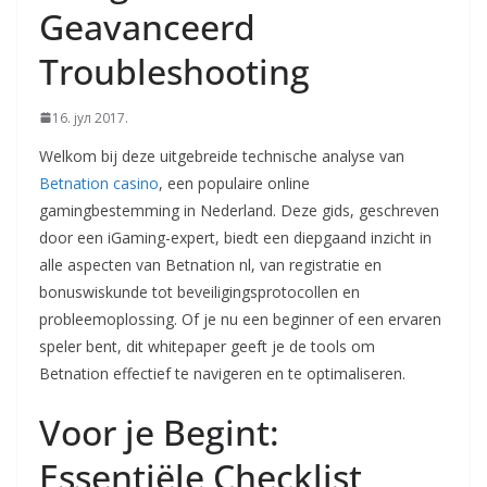
Geavanceerd
Troubleshooting
16. јул 2017.
Welkom bij deze uitgebreide technische analyse van
Betnation casino
, een populaire online
gamingbestemming in Nederland. Deze gids, geschreven
door een iGaming-expert, biedt een diepgaand inzicht in
alle aspecten van Betnation nl, van registratie en
bonuswiskunde tot beveiligingsprotocollen en
probleemoplossing. Of je nu een beginner of een ervaren
speler bent, dit whitepaper geeft je de tools om
Betnation effectief te navigeren en te optimaliseren.
Voor je Begint:
Essentiële Checklist