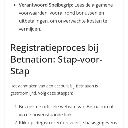
Verantwoord Spelbegrip:
Lees de algemene
voorwaarden, vooral rond bonussen en
uitbetalingen, om onverwachte kosten te
vermijden.
Registratieproces bij
Betnation: Stap-voor-
Stap
Het aanmaken van een account bij Betnation is
gestroomlijnd. Volg deze stappen:
Bezoek de officiële website van Betnation nl
via de bovenstaande link.
Klik op ‘Registreren’ en voer je basisgegevens