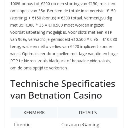
100% bonus tot €200 op een storting van €150, met een
omslopeis van 35x. Bereken de totale inzetvereiste: €150
(storting) + €150 (bonus) = €300 totaal. Vermenigvuldig
met 35: €300 * 35 = €10.500 moet worden ingezet
voordat uitbetaling mogelijk is. Voor slots met een RTP
van 96%, verwacht je gemiddeld €10.500 * 0.96 = €10.080
terug, wat een netto verlies van €420 impliceert zonder
winst. Optimaliseer door spellen met lage variatie en hoge
RTP te kiezen, zoals blackjack of bepaalde video-slots,
om de omsloptijd te verkorten.
Technische Specificaties
van Betnation Casino
KENMERK
DETAILS
Licentie
Curacao eGaming