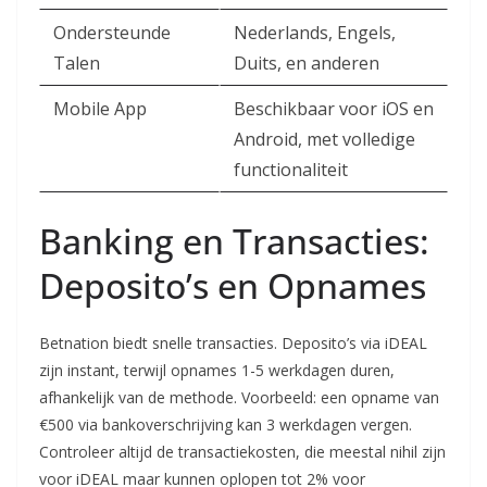
Ondersteunde
Nederlands, Engels,
Talen
Duits, en anderen
Mobile App
Beschikbaar voor iOS en
Android, met volledige
functionaliteit
Banking en Transacties:
Deposito’s en Opnames
Betnation biedt snelle transacties. Deposito’s via iDEAL
zijn instant, terwijl opnames 1-5 werkdagen duren,
afhankelijk van de methode. Voorbeeld: een opname van
€500 via bankoverschrijving kan 3 werkdagen vergen.
Controleer altijd de transactiekosten, die meestal nihil zijn
voor iDEAL maar kunnen oplopen tot 2% voor