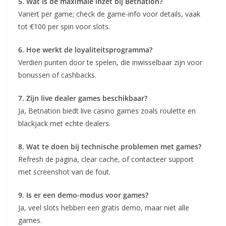
5. Wat is de maximale inzet bij Betnation?
Variërt per game; check de game-info voor details, vaak
tot €100 per spin voor slots.
6. Hoe werkt de loyaliteitsprogramma?
Verdien punten door te spelen, die inwisselbaar zijn voor
bonussen of cashbacks.
7. Zijn live dealer games beschikbaar?
Ja, Betnation biedt live casino games zoals roulette en
blackjack met echte dealers.
8. Wat te doen bij technische problemen met games?
Refresh de pagina, clear cache, of contacteer support
met screenshot van de fout.
9. Is er een demo-modus voor games?
Ja, veel slots hebben een gratis demo, maar niet alle
games.