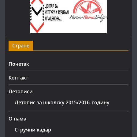
Стране
Почетак
Контакт
Летописи
Летопис за школску 2015/2016. годину
О нама
Стручни кадар