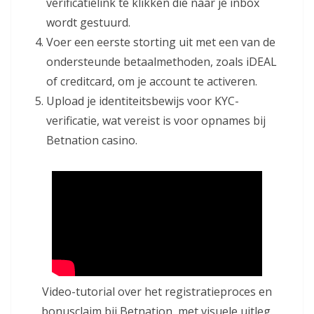
verificatielink te klikken die naar je inbox
wordt gestuurd.
Voer een eerste storting uit met een van de
ondersteunde betaalmethoden, zoals iDEAL
of creditcard, om je account te activeren.
Upload je identiteitsbewijs voor KYC-
verificatie, wat vereist is voor opnames bij
Betnation casino.
Video-tutorial over het registratieproces en
bonusclaim bij Betnation, met visuele uitleg.