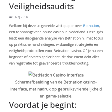
Veiligheidsaudits
1. мај 2016.
Welkom bij deze uitgebreide whitepaper over
Betnation
,
een toonaangevend online casino in Nederland. Deze gids
biedt een diepgaande analyse van Betnation nl, met focus
op praktische handleidingen, wiskundige strategieën en
veiligheidsprotocollen voor Betnation casino. Of je nu een
beginner of ervaren speler bent, dit document dekt alles
van registratie tot geavanceerde troubleshooting.
Schermafbeelding van de Betnation casino-
interface, met nadruk op gebruiksvriendelijkheid
en game-selectie.
Voordat je begint: