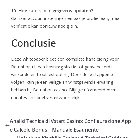
10. Hoe kan ik mijn gegevens updaten?
Ga naar accountinstellingen en pas je profiel aan, maar
verificatie kan opnieuw nodig zijn.
Conclusie
Deze whitepaper biedt een complete handleiding voor
Betnation nl, van basisregistratie tot geavanceerde
wiskunde en troubleshooting. Door deze stappen te
volgen, kun je een veilige en winstgevende ervaring
hebben bij Betnation casino. Blijf geïnformeerd over
updates en speel verantwoordelijk.
Analisi Tecnica di Vstart Casino: Configurazione App
e Calcolo Bonus – Manuale Esauriente