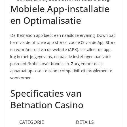
Mobiele App-installatie
en Optimalisatie
De Betnation app biedt een naadloze ervaring. Download
hem via de officiële app stores: voor iOS via de App Store
en voor Android via de website (APK). Installeer de app,
log in met je gegevens, en pas de instellingen aan voor
push-notificaties over bonussen. Zorg ervoor dat je
apparaat up-to-date is om compatibiliteitsproblemen te
voorkomen.
Specificaties van
Betnation Casino
CATEGORIE
DETAILS