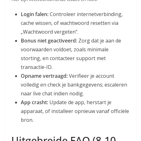
Login falen:
Controleer internetverbinding,
cache wissen, of wachtwoord resetten via
„Wachtwoord vergeten“.
Bonus niet geactiveerd:
Zorg dat je aan de
voorwaarden voldoet, zoals minimale
storting, en contacteer support met
transactie-ID.
Opname vertraagd:
Verifieer je account
volledig en check je bankgegevens; escaleren
naar live chat indien nodig.
App crasht:
Update de app, herstart je
apparaat, of installeer opnieuw vanaf officiële
bron.
Uitgebreide FAQ (8-10