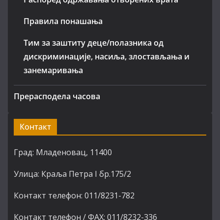
Правила понашања
Тим за заштиту деце/полазника од
дискриминације, насиља, злостављања и
занемаривања
Прерасподела часова
Контакт
Град: Младеновац, 11400
Улица: Краља Петра I бр.175/2
Контакт телефон: 011/8231-782
Контакт телефон / ФАХ: 011/8232-336