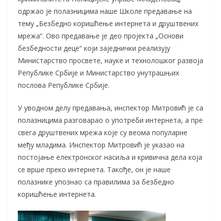
одржао је полазницима наше Школе предавање на
тему „Безбедно коришћење интернета и друштвених
мрежа“. Ово предавање је део пројекта „Основи
безбедности деце“ који заједнички реализују
Министарство просвете, науке и технолошког развоја
Републике Србије и Министарство унутрашњих
послова Републике Србије.
У уводном делу предавања, инспектор Митровић је са
полазницима разговарао о употреби интернета, а пре
свега друштвених мрежа које су веома популарне
међу младима. Инспектор Митровић је указао на
постојање електронског насиља и кривична дела која
се врше преко интернета. Такође, он је наше
полазнике упознао са правилима за безбедно
коришћење интернета.