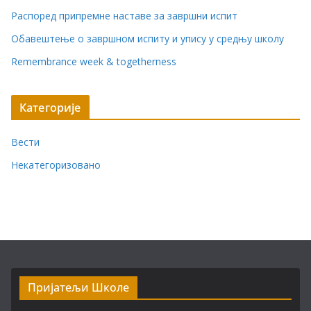
Распоред припремне наставе за завршни испит
Обавештење о завршном испиту и упису у средњу школу
Remembrance week & togetherness
Категорије
Вести
Некатегоризовано
Пријатељи Школе