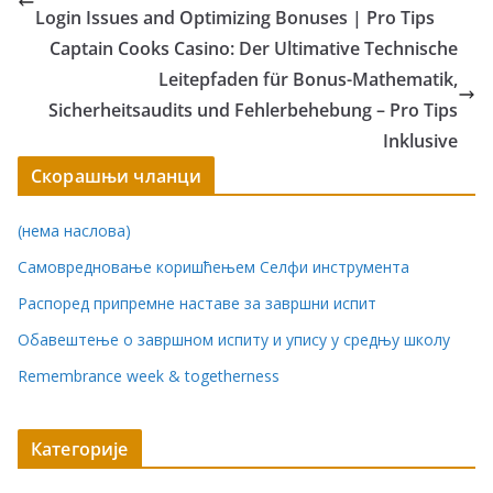
Login Issues and Optimizing Bonuses | Pro Tips
Captain Cooks Casino: Der Ultimative Technische
Leitepfaden für Bonus-Mathematik,
Sicherheitsaudits und Fehlerbehebung – Pro Tips
Inklusive
Скорашњи чланци
(нема наслова)
Самовредновање коришћењем Селфи инструмента
Распоред припремне наставе за завршни испит
Обавештење о завршном испиту и упису у средњу школу
Remembrance week & togetherness
Категорије