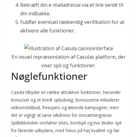
Bekræft din e-mailadresse via et link sendt til
din indbakke.
Fuldfør eventuel nødvendig verifikation for at
aktivere alle funktioner.
En visuel repræsentation af Casulas platform, der
viser spil og funktioner.
Nøglefunktioner
Casula tilbyder en række attraktive funktioner, herunder
bonusser og et bredt spiludvalg. Bonusserne inkluderer
velkomsttilbud, freespins og løbende kampagner, men
det er vigtigt at læse vilkårene for omsætningskrav.
Spilbiblioteket omfatter slots, bordspil og live dealer-spil
fra førende udbydere, med fokus på høj kvalitet og fair