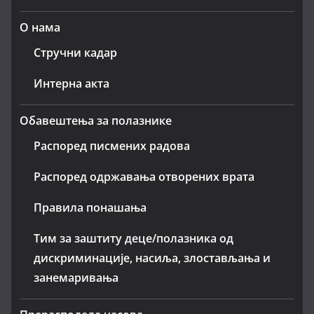
О нама
Стручни кадар
Интерна акта
Обавештења за полазнике
Распоред писмених радова
Распоред одржавања отворених врата
Правила понашања
Тим за заштиту деце/полазника од
дискриминације, насиља, злостављања и
занемаривања