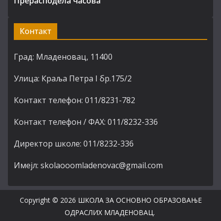
Прерасподела часова
Контакт
Град: Младеновац, 11400
Улица: Краља Петра I бр.175/2
Контакт телефон: 011/8231-782
Контакт телефон / ФАХ: 011/8232-336
Директор школе: 011/8232-336
Имејл: skolaooomladenovac@gmail.com
Copyright © 2026
ШКОЛА ЗА ОСНОВНО ОБРАЗОВАЊЕ
ОДРАСЛИХ МЛАДЕНОВАЦ
.