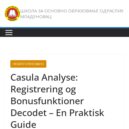
Skip
ШКОЛА ЗА ОСНОВНО ОБРАЗОВАЊЕ ОДРАСЛИХ
to
МЛАДЕНОВАЦ
content
НЕКАТЕГОРИЗОВАНО
Casula Analyse:
Registrering og
Bonusfunktioner
Decodet – En Praktisk
Guide