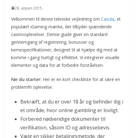
28. април 2015.
Velkommen til denne tekniske vejledning om
Casula
, et
populært iGaming-mærke, der tilbyder spændende
casinooplevelser. Denne guide giver en standard
gennemgang af registrering, bonusser og
kernespecifikationer, designet til at hjælpe dig med at
komme i gang hurtigt og effektivt. Vi integrerer visuelle
elementer og data for at forbedre forståelsen.
Før du starter:
Her er en kort checkliste for at sikre en
problemfri oplevelse:
Bekræft, at du er over 18 år og befinder dig i
et område, hvor online gambling er lovligt.
Forbered nødvendige dokumenter til
verifikation, såsom ID og adressebevis.
Vælg en sikker betalingsmetode, der