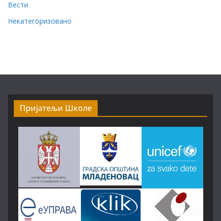
Вести
Некатегоризовано
Пријатељи Школе