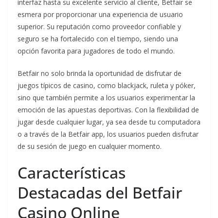
interfaz hasta su excelente servicio al cliente, Betfair se
esmera por proporcionar una experiencia de usuario
superior. Su reputación como proveedor confiable y
seguro se ha fortalecido con el tiempo, siendo una
opción favorita para jugadores de todo el mundo.
Betfair no solo brinda la oportunidad de disfrutar de
juegos típicos de casino, como blackjack, ruleta y póker,
sino que también permite a los usuarios experimentar la
emoción de las apuestas deportivas. Con la flexibilidad de
jugar desde cualquier lugar, ya sea desde tu computadora
o a través de la Betfair app, los usuarios pueden disfrutar
de su sesión de juego en cualquier momento.
Características
Destacadas del Betfair
Casino Online