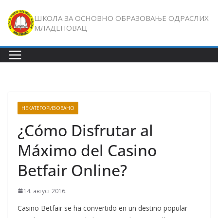
Skip
ШКОЛА ЗА ОСНОВНО ОБРАЗОВАЊЕ ОДРАСЛИХ
to
МЛАДЕНОВАЦ
content
НЕКАТЕГОРИЗОВАНО
¿Cómo Disfrutar al
Máximo del Casino
Betfair Online?
14. август 2016.
Casino Betfair se ha convertido en un destino popular