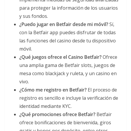
para proteger la información de los usuarios
y sus fondos.
¿Puedo jugar en Betfair desde mi móvil?
Sí,
con la Betfair app puedes disfrutar de todas
las funciones del casino desde tu dispositivo
móvil.
¿Qué juegos ofrece el Casino Betfair?
Ofrece
una amplia gama de Betfair slots, juegos de
mesa como blackjack y ruleta, y un casino en
vivo.
¿Cómo me registro en Betfair?
El proceso de
registro es sencillo e incluye la verificación de
identidad mediante KYC.
¿Qué promociones ofrece Betfair?
Betfair
ofrece bonificaciones de bienvenida, giros
gratis y bonos por depósito, entre otros.