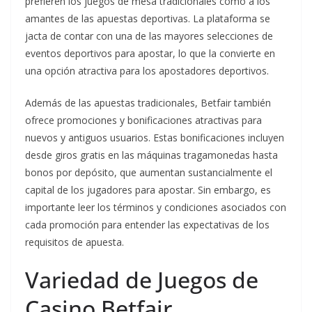
prefieren los juegos de mesa tradicionales como a los
amantes de las apuestas deportivas. La plataforma se
jacta de contar con una de las mayores selecciones de
eventos deportivos para apostar, lo que la convierte en
una opción atractiva para los apostadores deportivos.
Además de las apuestas tradicionales, Betfair también
ofrece promociones y bonificaciones atractivas para
nuevos y antiguos usuarios. Estas bonificaciones incluyen
desde giros gratis en las máquinas tragamonedas hasta
bonos por depósito, que aumentan sustancialmente el
capital de los jugadores para apostar. Sin embargo, es
importante leer los términos y condiciones asociados con
cada promoción para entender las expectativas de los
requisitos de apuesta.
Variedad de Juegos de
Casino Betfair