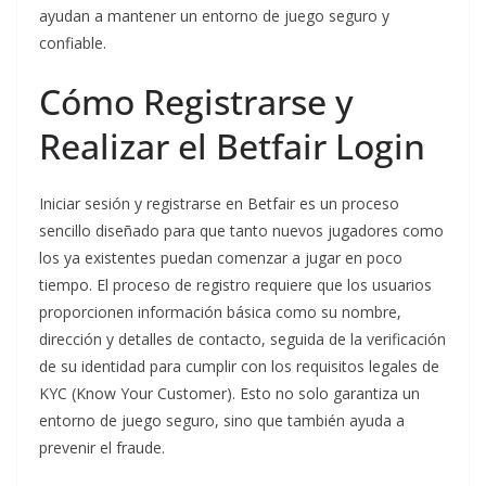
ayudan a mantener un entorno de juego seguro y
confiable.
Cómo Registrarse y
Realizar el Betfair Login
Iniciar sesión y registrarse en Betfair es un proceso
sencillo diseñado para que tanto nuevos jugadores como
los ya existentes puedan comenzar a jugar en poco
tiempo. El proceso de registro requiere que los usuarios
proporcionen información básica como su nombre,
dirección y detalles de contacto, seguida de la verificación
de su identidad para cumplir con los requisitos legales de
KYC (Know Your Customer). Esto no solo garantiza un
entorno de juego seguro, sino que también ayuda a
prevenir el fraude.