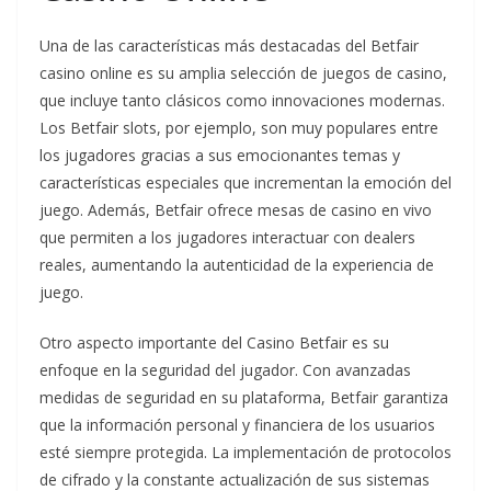
Una de las características más destacadas del Betfair
casino online es su amplia selección de juegos de casino,
que incluye tanto clásicos como innovaciones modernas.
Los Betfair slots, por ejemplo, son muy populares entre
los jugadores gracias a sus emocionantes temas y
características especiales que incrementan la emoción del
juego. Además, Betfair ofrece mesas de casino en vivo
que permiten a los jugadores interactuar con dealers
reales, aumentando la autenticidad de la experiencia de
juego.
Otro aspecto importante del Casino Betfair es su
enfoque en la seguridad del jugador. Con avanzadas
medidas de seguridad en su plataforma, Betfair garantiza
que la información personal y financiera de los usuarios
esté siempre protegida. La implementación de protocolos
de cifrado y la constante actualización de sus sistemas