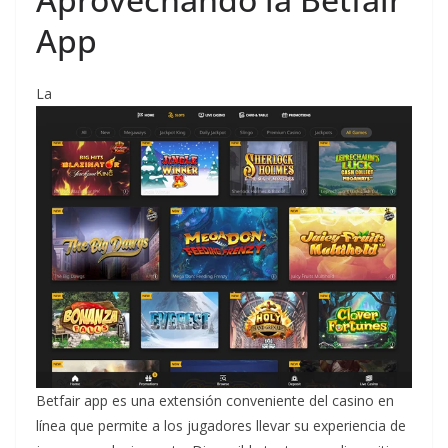
App
La
Betfair app es una extensión conveniente del casino en
línea que permite a los jugadores llevar su experiencia de