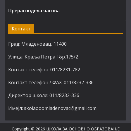
Прерасподела часова
Контакт
Град: Младеновац, 11400
Улица: Краља Петра I бр.175/2
Контакт телефон: 011/8231-782
Контакт телефон / ФАХ: 011/8232-336
Директор школе: 011/8232-336
Имејл: skolaooomladenovac@gmail.com
Copyright © 2026
ШКОЛА ЗА ОСНОВНО ОБРАЗОВАЊЕ