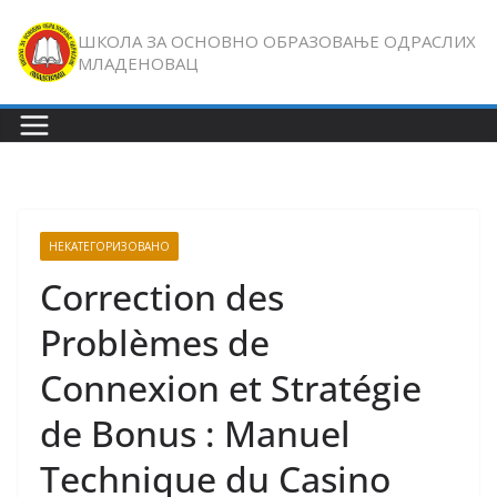
Skip
ШКОЛА ЗА ОСНОВНО ОБРАЗОВАЊЕ ОДРАСЛИХ
to
МЛАДЕНОВАЦ
content
НЕКАТЕГОРИЗОВАНО
Correction des
Problèmes de
Connexion et Stratégie
de Bonus : Manuel
Technique du Casino