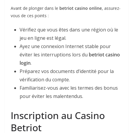
Avant de plonger dans le
betriot casino online
, assurez-
vous de ces points :
Vérifiez que vous êtes dans une région où le
jeu en ligne est légal.
Ayez une connexion Internet stable pour
éviter les interruptions lors du
betriot casino
login
.
Préparez vos documents d’identité pour la
vérification du compte.
Familiarisez-vous avec les termes des bonus
pour éviter les malentendus.
Inscription au Casino
Betriot