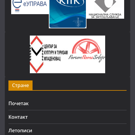
Стране
Почетак
Контакт
Летописи