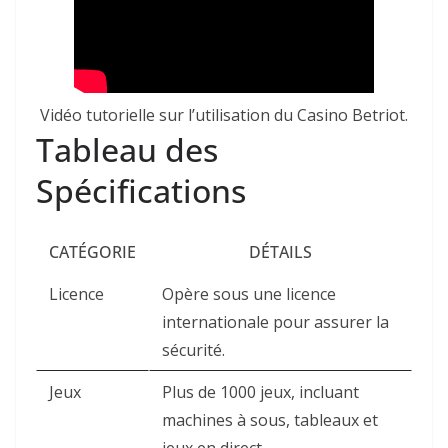
Vidéo tutorielle sur l’utilisation du Casino Betriot.
Tableau des
Spécifications
CATÉGORIE
DÉTAILS
Licence
Opère sous une licence
internationale pour assurer la
sécurité.
Jeux
Plus de 1000 jeux, incluant
machines à sous, tableaux et
jeux en direct.