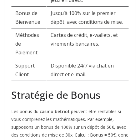
Bonus de
Jusqu’à 100% sur le premier
Bienvenue
dépôt, avec conditions de mise.
Méthodes
Cartes de crédit, e-wallets, et
de
virements bancaires.
Paiement
Support
Disponible 24/7 via chat en
Client
direct et e-mail.
Stratégie de Bonus
Les bonus du
casino betriot
peuvent être rentables si
vous comprenez les mathématiques. Par exemple,
supposons un bonus de 100% sur un dépôt de 50€, avec
des conditions de mise de 30x. Calcul : Bonus = 50€, donc