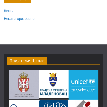
Вести
Некатегоризовано
Пријатељи Школе