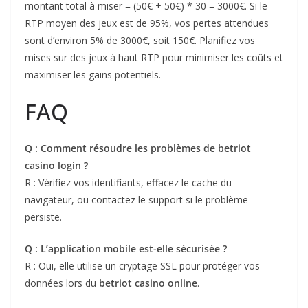
montant total à miser = (50€ + 50€) * 30 = 3000€. Si le
RTP moyen des jeux est de 95%, vos pertes attendues
sont d’environ 5% de 3000€, soit 150€. Planifiez vos
mises sur des jeux à haut RTP pour minimiser les coûts et
maximiser les gains potentiels.
FAQ
Q : Comment résoudre les problèmes de
betriot
casino login
?
R : Vérifiez vos identifiants, effacez le cache du
navigateur, ou contactez le support si le problème
persiste.
Q : L’application mobile est-elle sécurisée ?
R : Oui, elle utilise un cryptage SSL pour protéger vos
données lors du
betriot casino online
.