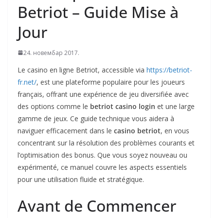
Betriot – Guide Mise à
Jour
24. новембар 2017.
Le casino en ligne Betriot, accessible via
https://betriot-
fr.net/
, est une plateforme populaire pour les joueurs
français, offrant une expérience de jeu diversifiée avec
des options comme le
betriot casino login
et une large
gamme de jeux. Ce guide technique vous aidera à
naviguer efficacement dans le
casino betriot
, en vous
concentrant sur la résolution des problèmes courants et
l’optimisation des bonus. Que vous soyez nouveau ou
expérimenté, ce manuel couvre les aspects essentiels
pour une utilisation fluide et stratégique.
Avant de Commencer