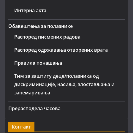
Интерна акта
Обавештења за полазнике
Распоред писмених радова
Распоред одржавања отворених врата
Правила понашања
Тим за заштиту деце/полазника од
дискриминације, насиља, злостављања и
занемаривања
Прерасподела часова
Контакт