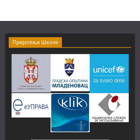
Пријатељи Школе