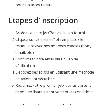
pour un accès facilité.
Étapes d’inscription
Accédez au site JetXBet via le lien fourni.
Cliquez sur „S’inscrire“ et remplissez le
formulaire avec des données exactes (nom,
email, etc.).
Confirmez votre email via un lien de
vérification.
Déposez des fonds en utilisant une méthode
de paiement sécurisée.
Réclamez votre premier jetx bonus après le
dépôt, en lisant attentivement les conditions.