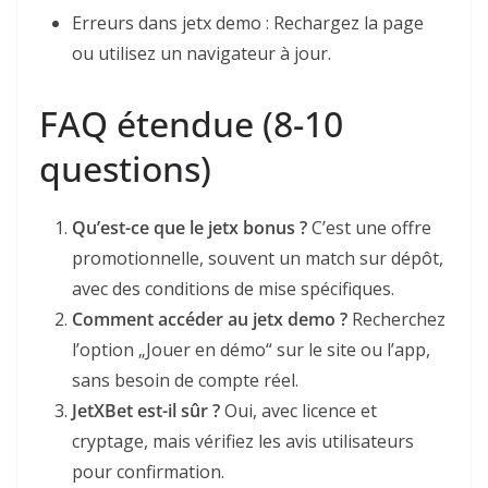
Erreurs dans jetx demo : Rechargez la page
ou utilisez un navigateur à jour.
FAQ étendue (8-10
questions)
Qu’est-ce que le jetx bonus ?
C’est une offre
promotionnelle, souvent un match sur dépôt,
avec des conditions de mise spécifiques.
Comment accéder au jetx demo ?
Recherchez
l’option „Jouer en démo“ sur le site ou l’app,
sans besoin de compte réel.
JetXBet est-il sûr ?
Oui, avec licence et
cryptage, mais vérifiez les avis utilisateurs
pour confirmation.