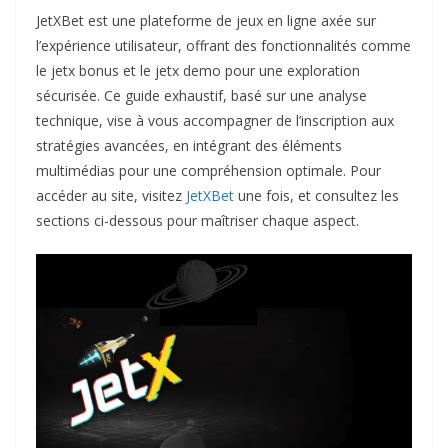
JetXBet est une plateforme de jeux en ligne axée sur
l’expérience utilisateur, offrant des fonctionnalités comme
le jetx bonus et le jetx demo pour une exploration
sécurisée. Ce guide exhaustif, basé sur une analyse
technique, vise à vous accompagner de l’inscription aux
stratégies avancées, en intégrant des éléments
multimédias pour une compréhension optimale. Pour
accéder au site, visitez
JetXBet
une fois, et consultez les
sections ci-dessous pour maîtriser chaque aspect.