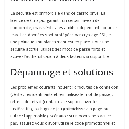
La sécurité est primordiale dans ce casino privé. La
licence de Curaçao garantit un certain niveau de
conformité, mais vérifiez les audits indépendants pour les
jeux. Les données sont protégées par cryptage SSL, et
une politique anti-blanchiment est en place. Pour une
sécurité accrue, utilisez des mots de passe forts et
activez l’authentification à deux facteurs si disponible.
Dépannage et solutions
Les problèmes courants incluent : difficultés de connexion
(vérifiez les identifiants et réinitialisez le mot de passe),
retards de retrait (contactez le support avec les
justificatifs), ou bugs de jeu (rafraîchissez la page ou
utilisez l’app mobile). Scénario : si un bonus ne s’active
pas, assurez-vous d’avoir utilisé le code promotionnel et