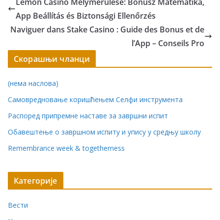
Lemon Casino Mélymerülése: Bónusz Matematika,
App Beállítás és Biztonsági Ellenőrzés
Naviguer dans Stake Casino : Guide des Bonus et de
l’App – Conseils Pro
Скорашњи чланци
(нема наслова)
Самовредновање коришћењем Селфи инструмента
Распоред припремне наставе за завршни испит
Обавештење о завршном испиту и упису у средњу школу
Remembrance week & togetherness
Категорије
Вести