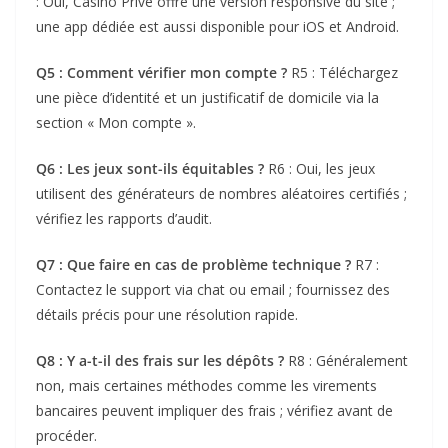
: Oui, Casino Privé offre une version responsive du site ;
une app dédiée est aussi disponible pour iOS et Android.
Q5 : Comment vérifier mon compte ?
R5 : Téléchargez
une pièce d’identité et un justificatif de domicile via la
section « Mon compte ».
Q6 : Les jeux sont-ils équitables ?
R6 : Oui, les jeux
utilisent des générateurs de nombres aléatoires certifiés ;
vérifiez les rapports d’audit.
Q7 : Que faire en cas de problème technique ?
R7 :
Contactez le support via chat ou email ; fournissez des
détails précis pour une résolution rapide.
Q8 : Y a-t-il des frais sur les dépôts ?
R8 : Généralement
non, mais certaines méthodes comme les virements
bancaires peuvent impliquer des frais ; vérifiez avant de
procéder.