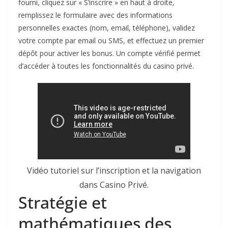
fourni, cliquez sur « S’inscrire » en haut à droite,
remplissez le formulaire avec des informations
personnelles exactes (nom, email, téléphone), validez
votre compte par email ou SMS, et effectuez un premier
dépôt pour activer les bonus. Un compte vérifié permet
d’accéder à toutes les fonctionnalités du casino privé.
Vidéo tutoriel sur l’inscription et la navigation
dans Casino Privé.
Stratégie et
mathématiques des