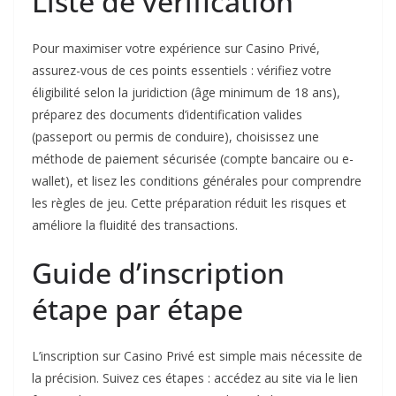
Liste de vérification
Pour maximiser votre expérience sur Casino Privé,
assurez-vous de ces points essentiels : vérifiez votre
éligibilité selon la juridiction (âge minimum de 18 ans),
préparez des documents d’identification valides
(passeport ou permis de conduire), choisissez une
méthode de paiement sécurisée (compte bancaire ou e-
wallet), et lisez les conditions générales pour comprendre
les règles de jeu. Cette préparation réduit les risques et
améliore la fluidité des transactions.
Guide d’inscription
étape par étape
L’inscription sur Casino Privé est simple mais nécessite de
la précision. Suivez ces étapes : accédez au site via le lien