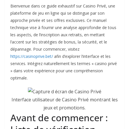
Bienvenue dans ce guide exhaustif sur Casino Privé, une
plateforme de jeu en ligne qui se distingue par son
approche privée et ses offres exclusives. Ce manuel
technique vise à fournir une analyse approfondie de tous
les aspects, de l’inscription aux retraits, en mettant
l’accent sur les stratégies de bonus, la sécurité, et le
dépannage. Pour commencer, visitez
https://casinoprive.bet/
afin d’explorer l’interface et les
services. Intégrez naturellement les termes « casino privé
» dans votre expérience pour une compréhension
optimale.
Interface utilisateur de Casino Privé montrant les
jeux et promotions.
Avant de commencer :