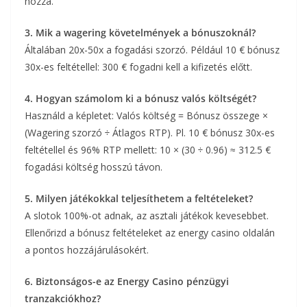
hozzá.
3. Mik a wagering követelmények a bónuszoknál?
Általában 20x-50x a fogadási szorzó. Például 10 € bónusz
30x-es feltétellel: 300 € fogadni kell a kifizetés előtt.
4. Hogyan számolom ki a bónusz valós költségét?
Használd a képletet: Valós költség = Bónusz összege ×
(Wagering szorzó ÷ Átlagos RTP). Pl. 10 € bónusz 30x-es
feltétellel és 96% RTP mellett: 10 × (30 ÷ 0.96) ≈ 312.5 €
fogadási költség hosszú távon.
5. Milyen játékokkal teljesíthetem a feltételeket?
A slotok 100%-ot adnak, az asztali játékok kevesebbet.
Ellenőrizd a bónusz feltételeket az energy casino oldalán
a pontos hozzájárulásokért.
6. Biztonságos-e az Energy Casino pénzügyi
tranzakciókhoz?