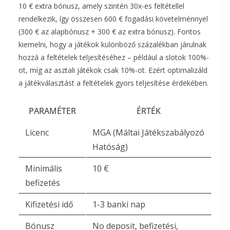
10 € extra bónusz, amely szintén 30x-es feltétellel
rendelkezik, így összesen 600 € fogadási követelménnyel
(300 € az alapbónusz + 300 € az extra bónusz). Fontos
kiemelni, hogy a játékok különböző százalékban járulnak
hozzá a feltételek teljesítéséhez – például a slotok 100%-
ot, míg az asztali játékok csak 10%-ot. Ezért optimalizáld
a játékválasztást a feltételek gyors teljesítése érdekében.
PARAMÉTER
ÉRTÉK
Licenc
MGA (Máltai Játékszabályozó
Hatóság)
Minimális
10 €
befizetés
Kifizetési idő
1-3 banki nap
Bónusz
No deposit, befizetési,