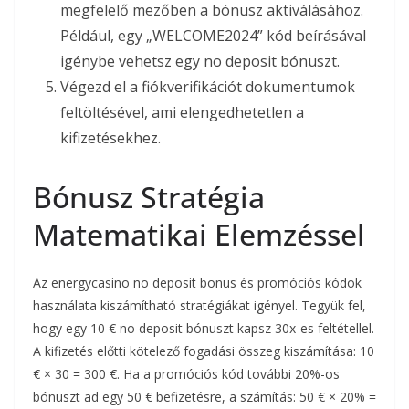
megfelelő mezőben a bónusz aktiválásához.
Például, egy „WELCOME2024” kód beírásával
igénybe vehetsz egy no deposit bónuszt.
Végezd el a fiókverifikációt dokumentumok
feltöltésével, ami elengedhetetlen a
kifizetésekhez.
Bónusz Stratégia
Matematikai Elemzéssel
Az energycasino no deposit bonus és promóciós kódok
használata kiszámítható stratégiákat igényel. Tegyük fel,
hogy egy 10 € no deposit bónuszt kapsz 30x-es feltétellel.
A kifizetés előtti kötelező fogadási összeg kiszámítása: 10
€ × 30 = 300 €. Ha a promóciós kód további 20%-os
bónuszt ad egy 50 € befizetésre, a számítás: 50 € × 20% =