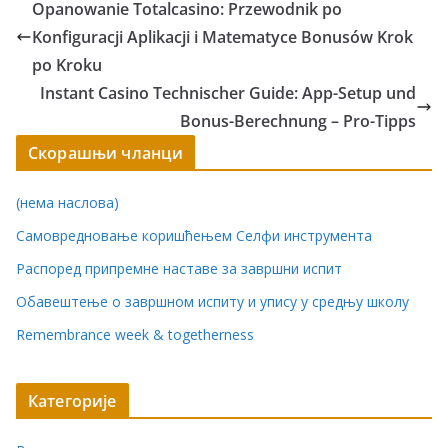
Opanowanie Totalcasino: Przewodnik po
Konfiguracji Aplikacji i Matematyce Bonusów Krok
po Kroku
Instant Casino Technischer Guide: App-Setup und
Bonus-Berechnung – Pro-Tipps
Скорашњи чланци
(нема наслова)
Самовредновање коришћењем Селфи инструмента
Распоред припремне наставе за завршни испит
Обавештење о завршном испиту и упису у средњу школу
Remembrance week & togetherness
Категорије