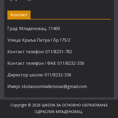
Контакт
Град: Младеновац, 11400
Улица: Краља Петра I бр.175/2
Контакт телефон: 011/8231-782
Контакт телефон / ФАХ: 011/8232-336
Директор школе: 011/8232-336
Имејл: skolaooomladenovac@gmail.com
Copyright © 2026
ШКОЛА ЗА ОСНОВНО ОБРАЗОВАЊЕ
ОДРАСЛИХ МЛАДЕНОВАЦ
.