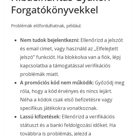
Forgatókönyvekkel
Problémák előfordulhatnak, például:
Nem tudok bejelentkezni:
Ellenőrizd a jelszót
és email címet, vagy használd az „Elfelejtett
jelszó” funkciót. Ha blokkolva van a fiók, lépj
kapcsolatba a támogatással verifikációs
problémák miatt.
A promóciós kód nem működik:
Győződj meg
róla, hogy a kód érvényes és nincs lejárt.
Néha a kódok csak első befizetésre vagy
specifikus játékokra vonatkoznak.
Lassú kifizetések:
Ellenőrizd a verifikációs
státuszt és a banki feldolgozási időket. Ha
továbbra is problémás, jelezd a