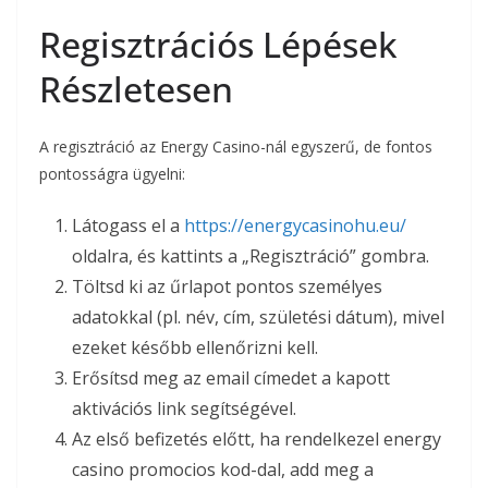
Regisztrációs Lépések
Részletesen
A regisztráció az Energy Casino-nál egyszerű, de fontos
pontosságra ügyelni:
Látogass el a
https://energycasinohu.eu/
oldalra, és kattints a „Regisztráció” gombra.
Töltsd ki az űrlapot pontos személyes
adatokkal (pl. név, cím, születési dátum), mivel
ezeket később ellenőrizni kell.
Erősítsd meg az email címedet a kapott
aktivációs link segítségével.
Az első befizetés előtt, ha rendelkezel energy
casino promocios kod-dal, add meg a