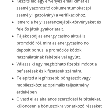
Készíts elő egy érvényes email címet és
személyazonosító dokumentumokat (pl.
személyi igazolvány) a verifikációhoz.
Ismerd a helyi szerencsejáték-törvényeket és
felelős játék gyakorlatait.
Tájékozódj az energy casino aktuális
promócióiról, mint az energycasino no
deposit bonus, a promóciós kódok
használatának feltételeivel együtt.
Válassz ki egy megbízható fizetési módot a
befizetések és kifizetések számára.
Telepítsd a legfrissebb böngészőt vagy
mobileszközt az optimális teljesítmény
érdekében.
Olvasd el az általános szerződési feltételeket,
különösen a bónuszokra vonatkozó részeket.