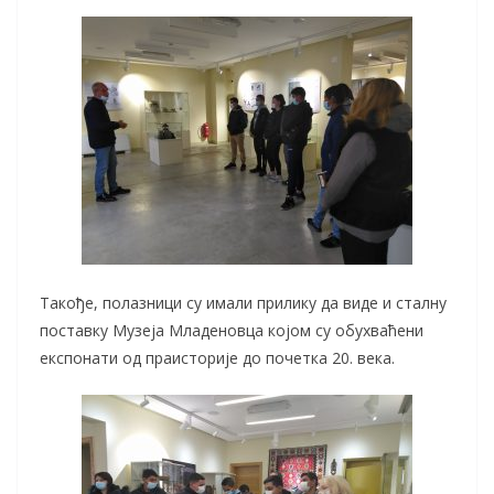
Такође, полазници су имали прилику да виде и сталну
поставку Музеја Младеновца којом су обухваћени
експонати од праисторије до почетка 20. века.