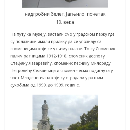
надгробни белег, Јагњило, почетак
19. века
На путу ка Музеју, застали смо у градском парку где
су полазници имали прилику да се упознају са
споменицима који се у њему налазе. То су Споменик
палим ратницима 1912-1918, споменик деспоту
Стефану Лазаревићу, споменик песнику Милораду
Петровићу Сељанчици и спомен-чесма подигнута у
част Младеновчана који су страдали у ратним
сукобима од 1990. до 1999. године.