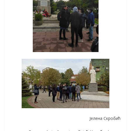
Јелена Скробић