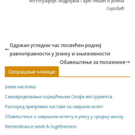
Фотографије: Андријана Гајић Нешић и Јелена
Скробић
Одржан угледни час посвећен родној
равноправности у језику и књижевности
Обавештење за полазнике
Скорашњи чланци
(нема наслова)
Самовредновање коришћењем Селфи инструмента
Распоред припремне наставе за завршни испит
Обавештење о завршном испиту и упису у средњу школу
Remembrance week & togetherness