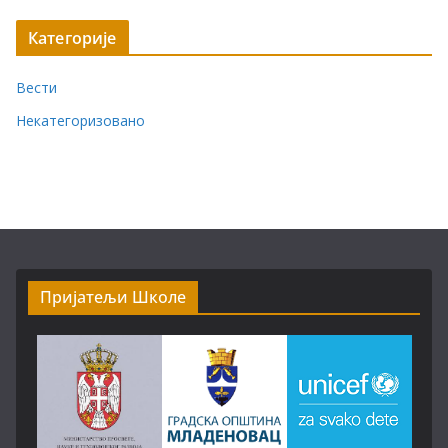
Категорије
Вести
Некатегоризовано
Пријатељи Школе