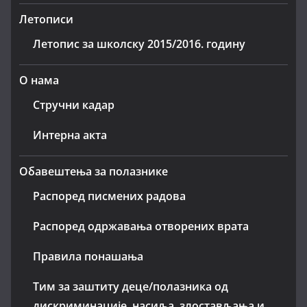
Летописи
Летопис за школску 2015/2016. годину
О нама
Стручни кадар
Интерна акта
Обавештења за полазнике
Распоред писмених радова
Распоред одржавања отворених врата
Правила понашања
Тим за заштиту деце/полазника од
дискриминације, насиља, злостављања и