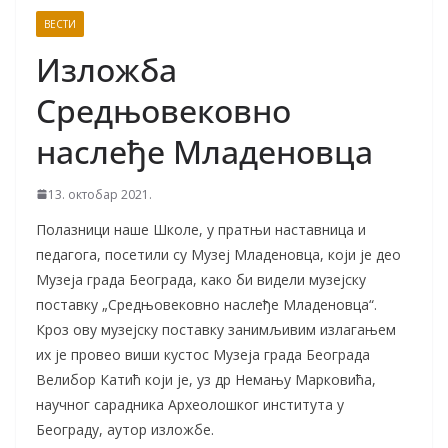
ВЕСТИ
Изложба
Средњовековно
наслеђе Младеновца
13. октобар 2021.
Полазници наше Школе, у пратњи наставница и
педагога, посетили су Музеј Младеновца, који је део
Музеја града Београда, како би видели музејску
поставку „Средњовековно наслеђе Младеновца“.
Кроз ову музејску поставку занимљивим излагањем
их је провео виши кустос Музеја града Београда
Велибор Катић који је, уз др Немању Марковића,
научног сарадника Археолошког института у
Београду, аутор изложбе.