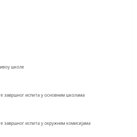
нивоу школе
те завршног испита у основним школама
те завршног испита у окружним комисијама