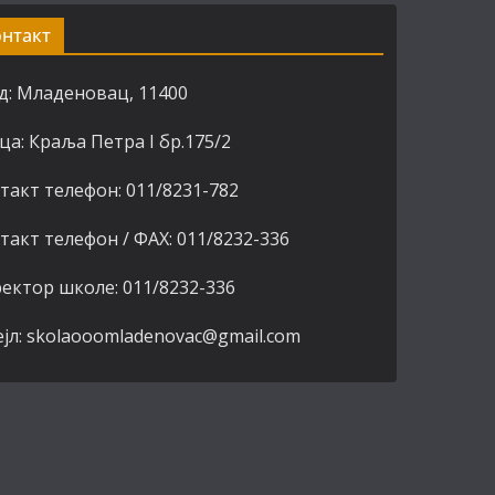
онтакт
д: Младеновац, 11400
ца: Краља Петра I бр.175/2
такт телефон: 011/8231-782
такт телефон / ФАХ: 011/8232-336
ектор школе: 011/8232-336
јл: skolaooomladenovac@gmail.com