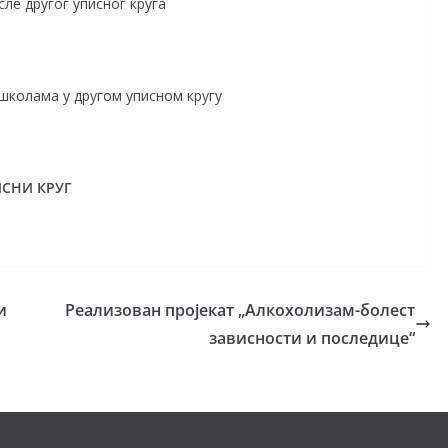
е другог уписног круга
школама у другом уписном кругу
ИСНИ КРУГ
и
Реализован пројекат „Алкохолизам-болест
зависности и последице“