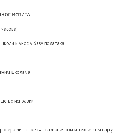
ШНОГ ИСПИТА
5 часова)
школи и унос у базу података
овним школама
ошење исправки
ровера листе жеља н азваничном и техничком сајту