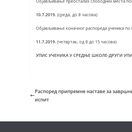
Објављивање преосталих слободних места посл
10.7.2019.
(среда, до 8 часова)
Објављивање коначног распореда ученика по 
11.7.2019.
(четвртак, од 8 до 15 часова)
УПИС УЧЕНИКА У СРЕДЊЕ ШКОЛЕ-ДРУГИ УП
Распоред припремне наставе за завршн
испит