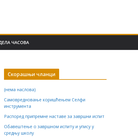
ДЕЛА ЧАСОВА
Скорашњи чланци
(нема наслова)
Самовредновање коришћењем Селфи
инструмента
Распоред припремне наставе за завршни испит
Обавештење о завршном испиту и упису у
средњу школу