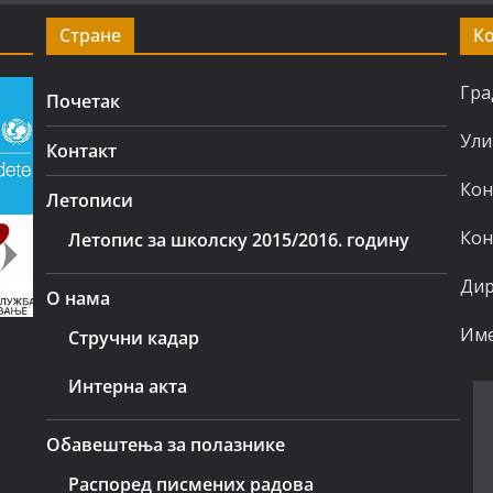
Стране
К
Гра
Почетак
Ули
Контакт
Кон
Летописи
Кон
Летопис за школску 2015/2016. годину
Дир
О нама
Име
Стручни кадар
Интерна акта
Обавештења за полазнике
Распоред писмених радова