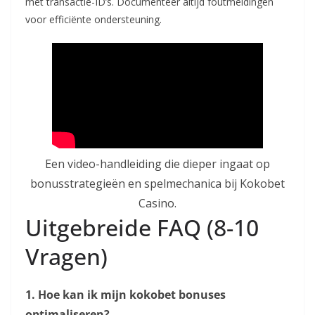
met transactie-ID’s. Documenteer altijd foutmeldingen
voor efficiënte ondersteuning.
Een video-handleiding die dieper ingaat op
bonusstrategieën en spelmechanica bij Kokobet
Casino.
Uitgebreide FAQ (8-10
Vragen)
1. Hoe kan ik mijn kokobet bonuses
optimaliseren?