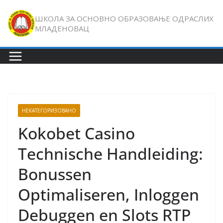
Skip
ШКОЛА ЗА ОСНОВНО ОБРАЗОВАЊЕ ОДРАСЛИХ
to
МЛАДЕНОВАЦ
content
НЕКАТЕГОРИЗОВАНО
Kokobet Casino
Technische Handleiding:
Bonussen
Optimaliseren, Inloggen
Debuggen en Slots RTP