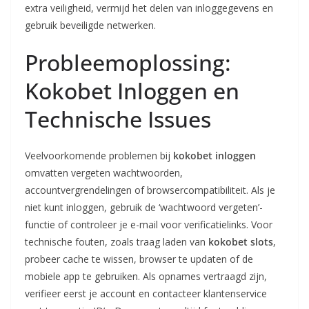
extra veiligheid, vermijd het delen van inloggegevens en
gebruik beveiligde netwerken.
Probleemoplossing:
Kokobet Inloggen en
Technische Issues
Veelvoorkomende problemen bij
kokobet inloggen
omvatten vergeten wachtwoorden,
accountvergrendelingen of browsercompatibiliteit. Als je
niet kunt inloggen, gebruik de ‘wachtwoord vergeten’-
functie of controleer je e-mail voor verificatielinks. Voor
technische fouten, zoals traag laden van
kokobet slots
,
probeer cache te wissen, browser te updaten of de
mobiele app te gebruiken. Als opnames vertraagd zijn,
verifieer eerst je account en contacteer klantenservice