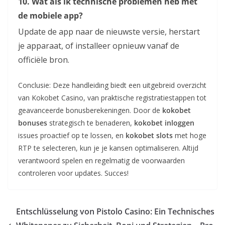
10. Wat als ik technische problemen heb met
de mobiele app?
Update de app naar de nieuwste versie, herstart
je apparaat, of installeer opnieuw vanaf de
officiële bron.
Conclusie: Deze handleiding biedt een uitgebreid overzicht
van Kokobet Casino, van praktische registratiestappen tot
geavanceerde bonusberekeningen. Door de
kokobet
bonuses
strategisch te benaderen,
kokobet inloggen
issues proactief op te lossen, en
kokobet slots
met hoge
RTP te selecteren, kun je je kansen optimaliseren. Altijd
verantwoord spelen en regelmatig de voorwaarden
controleren voor updates. Succes!
Entschlüsselung von Pistolo Casino: Ein Technisches