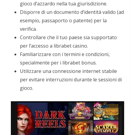
gioco d’azzardo nella tua giurisdizione.
Disporre di un documento d’identità valido (ad
esempio, passaporto o patente) per la
verifica.
Controllare che il tuo paese sia supportato
per l’accesso a librabet casino.
Familiarizzare con i termini e condizioni,
specialmente per i librabet bonus.
Utilizzare una connessione internet stabile
per evitare interruzioni durante le sessioni di
gioco.