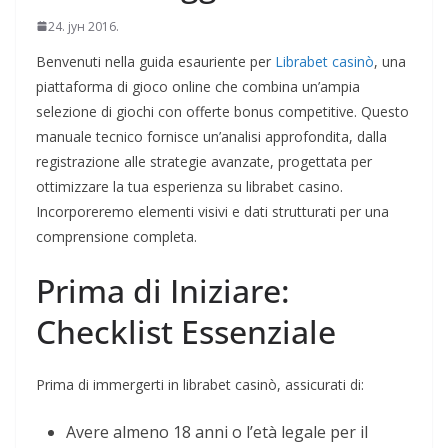
24. јун 2016.
Benvenuti nella guida esauriente per
Librabet casinò
, una
piattaforma di gioco online che combina un’ampia
selezione di giochi con offerte bonus competitive. Questo
manuale tecnico fornisce un’analisi approfondita, dalla
registrazione alle strategie avanzate, progettata per
ottimizzare la tua esperienza su librabet casino.
Incorporeremo elementi visivi e dati strutturati per una
comprensione completa.
Prima di Iniziare:
Checklist Essenziale
Prima di immergerti in librabet casinò, assicurati di:
Avere almeno 18 anni o l’età legale per il