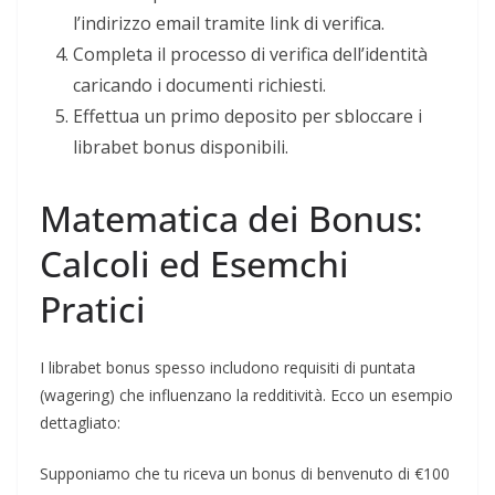
l’indirizzo email tramite link di verifica.
Completa il processo di verifica dell’identità
caricando i documenti richiesti.
Effettua un primo deposito per sbloccare i
librabet bonus disponibili.
Matematica dei Bonus:
Calcoli ed Esemchi
Pratici
I librabet bonus spesso includono requisiti di puntata
(wagering) che influenzano la redditività. Ecco un esempio
dettagliato:
Supponiamo che tu riceva un bonus di benvenuto di €100