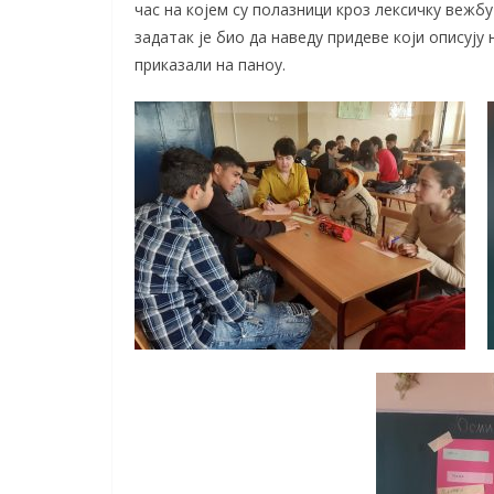
час на којем су полазници кроз лексичку веж
задатак је био да наведу придеве који описују
приказали на паноу.