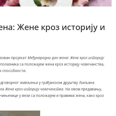
на: Жене кроз историју и
изован пројекат
Међународни дан жена: Жене кроз историју
 полазника са положајем жена кроз историју човечанства,
х способности.
а одговорног живљења у грађанском друштву Љиљана
ила
Жена кроз историју човечанства.
На овом предавању,
 чињенице у вези са положајем и правима жена, како кроз