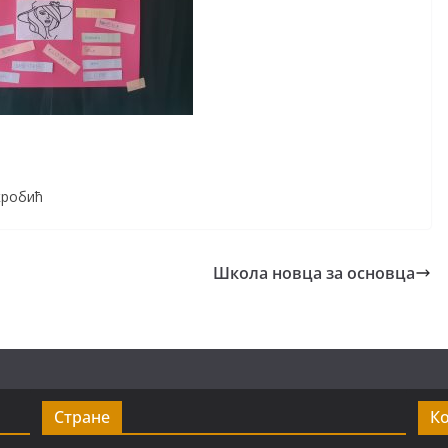
кробић
Школа новца за основца
Стране
К