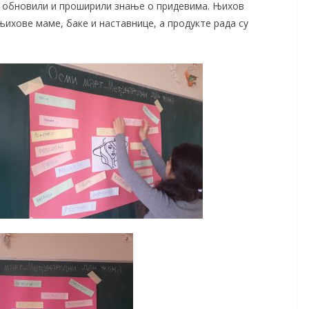
бу обновили и проширили знање о придевима. Њихов
 њихове маме, баке и наставнице, а продукте рада су