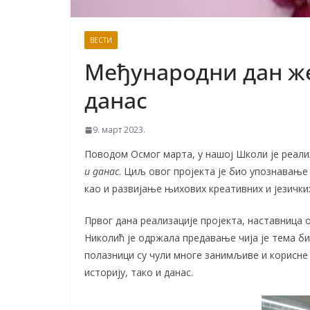
ВЕСТИ
Међународни дан же
данас
9. март 2023.
Поводом Осмог марта, у нашој Школи је реал
и данас
. Циљ овог пројекта је био упознавање
као и развијање њихових креативних и језички
Првог дана реализације пројекта, наставниц
Николић је одржала предавање чија је тема б
полазници су чули многе занимљиве и корисне
историју, тако и данас.