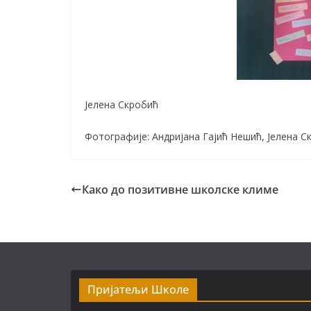
Јелена Скробић
Фотографије: Андријана Гајић Нешић, Јелена С
Како до позитивне школске климе
Пријатељи Школе