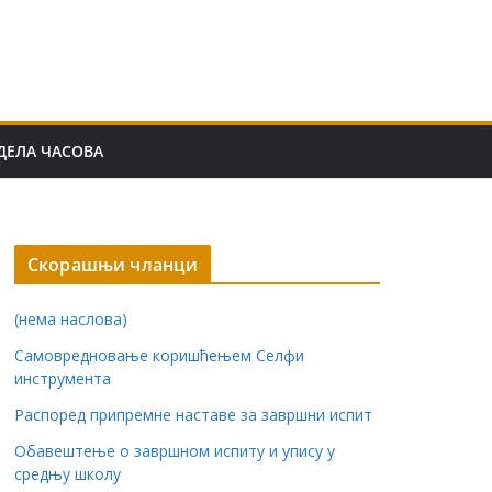
ДЕЛА ЧАСОВА
Скорашњи чланци
(нема наслова)
Самовредновање коришћењем Селфи
инструмента
Распоред припремне наставе за завршни испит
Обавештење о завршном испиту и упису у
средњу школу