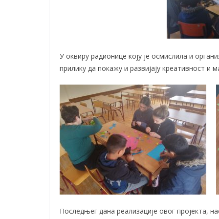
У оквиру радионице коју је осмислила и орга
прилику да покажу и развијају креативност и 
Последњег дана реализације овог пројекта, на