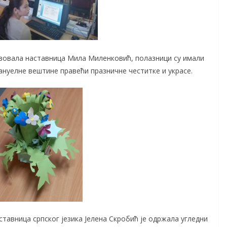
низовала наставница Мила Миленковић, полазници су имали
мануелне вештине правећи празничне честитке и украсе.
ставница српског језика Јелена Скробић је одржала угледни