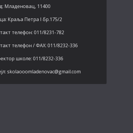
д: Младеновац, 11400
ца: Краља Петра I бр.175/2
такт телефон: 011/8231-782
такт телефон / ФАХ: 011/8232-336
ектор школе: 011/8232-336
јл: skolaooomladenovac@gmail.com