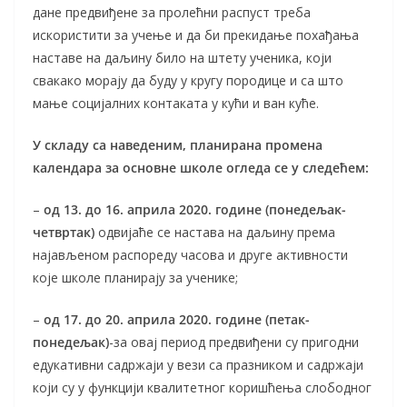
дане предвиђене за пролећни распуст треба
искористити за учење и да би прекидање похађања
наставе на даљину било на штету ученика, који
свакако морају да буду у кругу породице и са што
мање социјалних контаката у кући и ван куће.
У складу са наведеним, планирана промена
календара за основне школе огледа се у следећем:
–
од 13. до 16. априла 2020. године (понедељак-
четвртак)
одвијаће се настава на даљину према
најављеном распореду часова и друге активности
које школе планирају за ученике;
–
од 17. до 20. априла 2020. године (петак-
понедељак)
-за овај период предвиђени су пригодни
едукативни садржаји у вези са празником и садржаји
који су у функцији квалитетног коришћења слободног