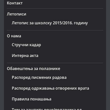
Контакт
Летописи
Летопис за школску 2015/2016. годину
О нама
Стручни кадар
Интерна акта
Обавештења за полазнике
Распоред писмених радова
Распоред одржавања отворених врата
Правила понашања
Тим за заштиту деце/полазника од