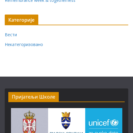
Remembrance week & togetherness
Категорије
Вести
Некатегоризовано
Пријатељи Школе