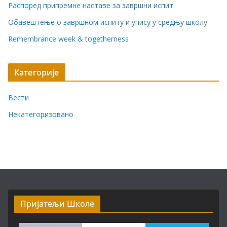
Распоред припремне наставе за завршни испит
Обавештење о завршном испиту и упису у средњу школу
Remembrance week & togetherness
Категорије
Вести
Некатегоризовано
Пријатељи Школе