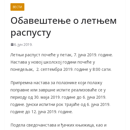
ВЕСТИ
Обавештење о летњем
распусту
6. јун 2019.
Летњи распуст почеће у петак, 7. јуна 2019. године.
Настава у новој школској години почеће у
понедељак, 2. септембра 2019. године у 8:00 сати.
Припремна настава за полазнике који полажу
поправне или завршне испите реализоваће се у
периоду од 30. маја 2019. године до 6. јуна 2019.
године. Јунски испитни рок трајаће од 6. јуна 2019.
године до 12. јуна 2019. године.
Подела сведочанстава и ђачких књижица, као и