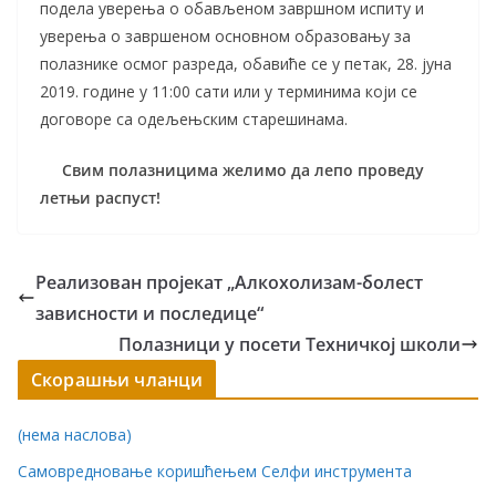
подела уверења о обављеном завршном испиту и
уверења о завршеном основном образовању за
полазнике осмог разреда, обавиће се у петак, 28. јуна
2019. године у 11:00 сати или у терминима који се
договоре са одељењским старешинама.
Свим полазницима желимо да лепо проведу
летњи распуст!
Реализован пројекат „Алкохолизам-болест
зависности и последице“
Полазници у посети Техничкој школи
Скорашњи чланци
(нема наслова)
Самовредновање коришћењем Селфи инструмента