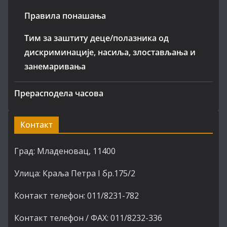
Правила понашања
Тим за заштиту деце/полазника од
дискриминације, насиља, злостављања и
занемаривања
Прерасподела часова
Контакт
Град: Младеновац, 11400
Улица: Краља Петра I бр.175/2
Контакт телефон: 011/8231-782
Контакт телефон / ФАХ: 011/8232-336