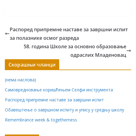
Распоред припремне наставе за завршни испит
за полазнике осмог разреда
58. година Школе за основно образовање
одраслих Младеновац
Скорашњи чланци
(нема наслова)
Самовредновање коришћењем Селфи инструмента
Распоред припремне наставе за завршни испит
Обавештење о завршном испиту и упису у средњу школу
Remembrance week & togetherness