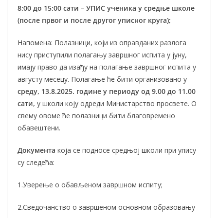
8:00 до 15:00 сати – УПИС ученика у средње школе
(после првог и после другог уписног круга);
Напомена: Полазници, који из оправданих разлога
нису приступили полагању завршног испита у јуну,
имају право да изађу на полагање завршног испита у
августу месецу. Полагање ће бити организовано у
среду, 13.8.2025. године у периоду од 9.00 до 11.00
сати,
у школи коју одреди Министарство просвете. О
свему овоме ће полазници бити благовремено
обавештени.
Документа
која се подносе средњој школи при упису
су следећа:
1.Уверење о обављеном завршном испиту;
2.Сведочанство о завршеном основном образовању