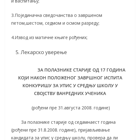
и васпитању;
3.Појединачна сведочанства о завршеном
петом,шестом, седмом и осмом разреду;
4.Извод из матичне књиге рођених;
Лекарско уверење
ЗА ПОЛАЗНИКЕ СТАРИЈЕ ОД 17 ГОДИНА
КОЈИ НАКОН ПОЛОЖЕНОГ ЗАВРШНОГ ИСПИТА
КОНКУРИШУ ЗА УПИС У СРЕДЊУ ШКОЛУ У
СВОЈСТВУ ВАНРЕДНИХ УЧЕНИКА
(рођени пре 31.августа 2008. године)
За полазнике старије од седамнаест година
(рођени пре 31.8.2008. године), пријављивање
кандидата за упис у средњу школу, провера да ли