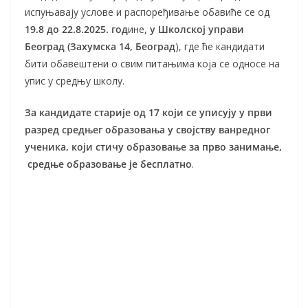
испуњавају услове и распоређивање обавиће се од
19.8 до 22.8.2025. год
ине,
у Школској управи
Београд (Захумска 14, Београд
), где ће кандидати
бити обавештени о свим питањима која се односе на
упис у средњу школу.
За кандидате старије од 17 који се уписују у први
разред средњег образовања у својству ванредног
ученика, који стичу образовање за прво занимање,
средње образовање је бесплатно
.