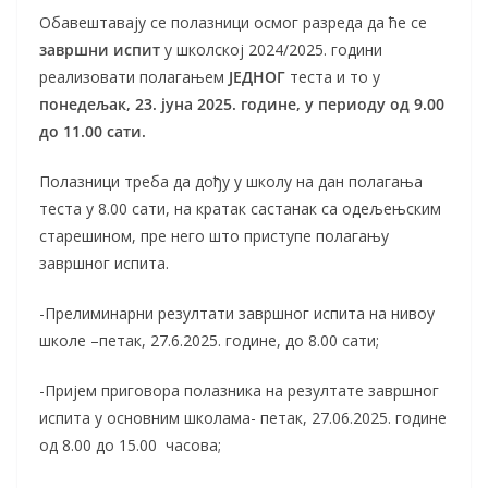
Обавештавају се полазници осмог разреда да ће се
завршни испит
у школској 2024/2025. години
реализовати полагањем
ЈЕДНОГ
теста и то у
понедељак, 23. јуна 2025. године, у периоду од 9.00
до 11.00 сати.
Полазници треба да дођу у школу на дан полагања
теста у 8.00 сати, на кратак састанак са одељењским
старешином, пре него што приступе полагању
завршног испита.
-Прелиминарни резултати завршног испита на нивоу
школе –петак, 27.6.2025. године, до 8.00 сати;
-Пријем приговора полазника на резултате завршног
испита у основним школама- петак, 27.06.2025. године
од 8.00 до 15.00 часова;