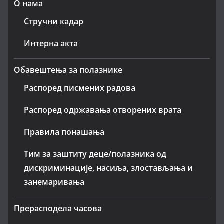
О нама
Стручни кадар
Интерна акта
Обавештења за полазнике
Распоред писмених радова
Распоред одржавања отворених врата
Правила понашања
Тим за заштиту деце/полазника од
дискриминације, насиља, злостављања и
занемаривања
Прерасподела часова