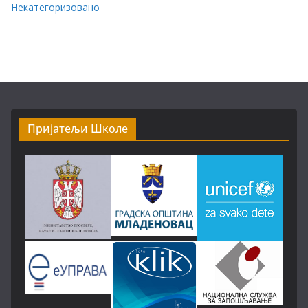
Некатегоризовано
Пријатељи Школе