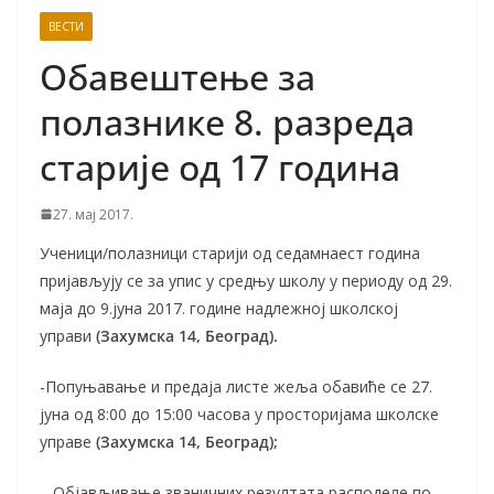
ВЕСТИ
Обавештење за
полазнике 8. разреда
старије од 17 година
27. мај 2017.
Ученици/полазници старији од седамнаест година
пријављују се за упис у средњу школу у периоду од 29.
маја до 9.јуна 2017. године надлежној школској
управи
(Захумска 14, Београд).
-Попуњавање и предаја листе жеља обавиће се 27.
јуна од 8:00 до 15:00 часова у просторијама школске
управе
(Захумска 14, Београд);
– Објављивање званичних резултата расподеле по