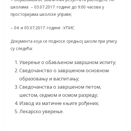
школама – 03.07.2017. године до 9:00 часова у
просторијама школске управе;
– 04. и 05.07.2017. године -УПИС
Документа која се подносе средњој школи при упису
су следећа:
Уверење о обављеном завршном испиту;
Сведочанство о завршеном основном
образовању и васпитању;
Сведочанства о завршеном петом,
шестом, седмом и осмом разреду;
Извод из матичне књиге рођених;
Лекарско уверење.