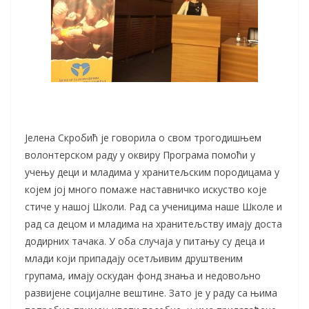
Јелена Скробић је говорила о свом трогодишњем
волонтерском раду у оквиру Програма помоћи у
учењу деци и младима у хранитељским породицама у
којем јој много помаже наставничко искуство које
стиче у нашој Школи. Рад са ученицима наше Школе и
рад са децом и младима на хранитељству имају доста
додирних тачака. У оба случаја у питању су деца и
млади који припадају осетљивим друштвеним
групама, имају оскудан фонд знања и недовољно
развијене социјалне вештине. Зато је у раду са њима