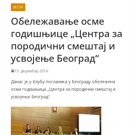
ВЕСТИ
Обележавање осме
годишњице „Центра за
породични смештај и
усвојење Београд“
15. децембар 2016.
Данас је у Клубу посланика у Београду обележена
осма годишњица „Центра за породични смештај и
усвојење Београд“.