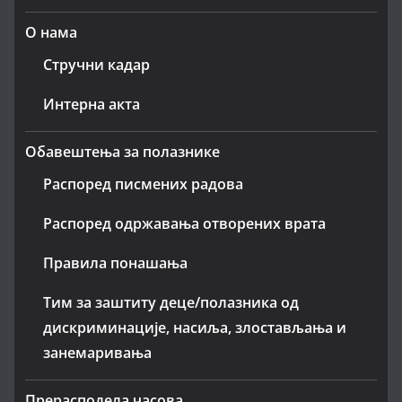
О нама
Стручни кадар
Интерна акта
Обавештења за полазнике
Распоред писмених радова
Распоред одржавања отворених врата
Правила понашања
Тим за заштиту деце/полазника од
дискриминације, насиља, злостављања и
занемаривања
Прерасподела часова