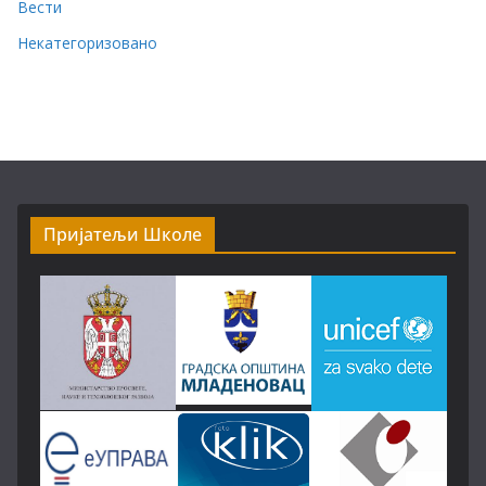
Вести
Некатегоризовано
Пријатељи Школе