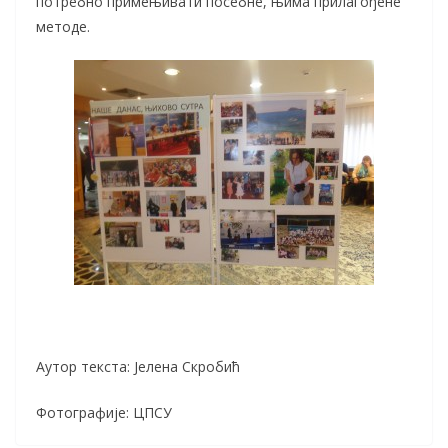
потребно примењивати посебне, њима прилагођене
методе.
Аутор текста: Јелена Скробић
Фотографије: ЦПСУ