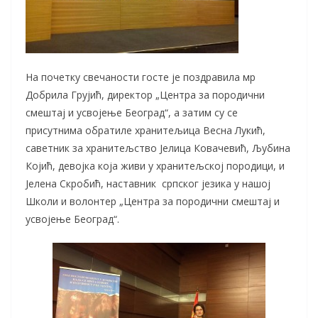
На почетку свечаности госте је поздравила мр
Добрила Грујић, директор „Центра за породични
смештај и усвојење Београд“, а затим су се
присутнима обратиле хранитељица Весна Лукић,
саветник за хранитељство Јелица Ковачевић, Љубина
Којић, девојка која живи у хранитељској породици, и
Јелена Скробић, наставник српског језика у нашој
Школи и волонтер „Центра за породични смештај и
усвојење Београд“.