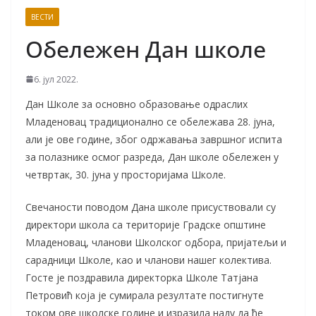
ВЕСТИ
Обележен Дан школе
6. јул 2022.
Дан Школе за основно образовање одраслих
Младеновац традиционално се обележава 28. јуна,
али је ове године, због одржавања завршног испита
за полазнике осмог разреда, Дан школе обележен у
четвртак, 30. јуна у просторијама Школе.
Свечаности поводом Дана школе присуствовали су
директори школа са територије Градске општине
Младеновац, чланови Школског одбора, пријатељи и
сарадници Школе, као и чланови нашег колектива.
Госте је поздравила директорка Школе Татјана
Петровић која је сумирала резултате постигнуте
током ове школске године и изразила наду да ће