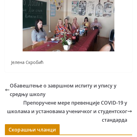
Јелена Скробић
Обавештење о завршном испиту и упису у
средњу школу
Препоручене мере превенције COVID-19 у
школама и установама ученичког и студентског
стандарда
Скорашњи чланци