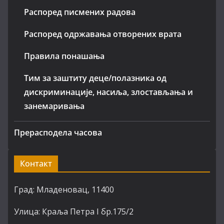
Распоред писмених радова
Распоред одржавања отворених врата
Правила понашања
Тим за заштиту деце/полазника од
дискриминације, насиља, злостављања и
занемаривања
Прерасподела часова
Контакт
Град: Младеновац, 11400
Улица: Краља Петра I бр.175/2