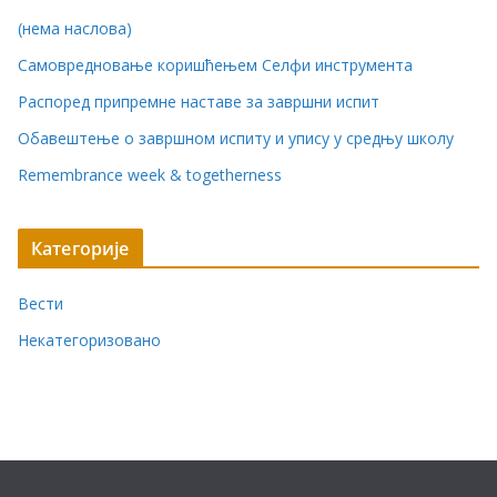
(нема наслова)
Самовредновање коришћењем Селфи инструмента
Распоред припремне наставе за завршни испит
Обавештење о завршном испиту и упису у средњу школу
Remembrance week & togetherness
Категорије
Вести
Некатегоризовано