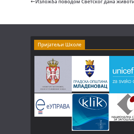
Изложба поводом Светског дана живот
Пријатељи Школе