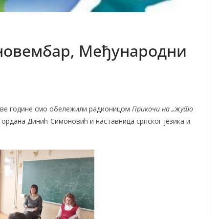
 новембар, Међународни
 ове године смо обележили радионицом
Прикочи на „жуто
Гордана Динић-Симоновић и наставница српског језика и