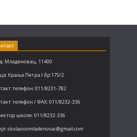
онтакт
д: Младеновац, 11400
ца: Краља Петра I бр.175/2
такт телефон: 011/8231-782
такт телефон / ФАХ: 011/8232-336
ектор школе: 011/8232-336
јл: skolaooomladenovac@gmail.com