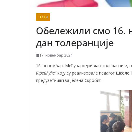
ВЕСТИ
Обележили смо 16.
дан толеранције
17. новембар 2024.
16. новембар, Међународни дан толеранције,
трепћуће“
коју су реализовале педагог Школе 
предузетништва Јелена Скробић.