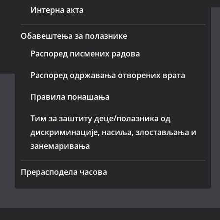
Интерна акта
Обавештења за полазнике
Распоред писмених радова
Распоред одржавања отворених врата
Правила понашања
Тим за заштиту деце/полазника од
дискриминације, насиља, злостављања и
занемаривања
Прерасподела часова