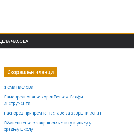
ДЕЛА ЧАСОВА
Скорашњи чланци
(нема наслова)
Самовредновање коришћењем Селфи
инструмента
Распоред припремне наставе за завршни испит
Обавештење о завршном испиту и упису у
средњу школу