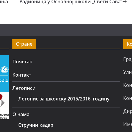
иња
Радионица у Основној школи „Свети Сава“
Стране
К
Гра
Почетак
Ули
Контакт
Кон
Летописи
Кон
Летопис за школску 2015/2016. годину
Дир
О нама
Име
Стручни кадар