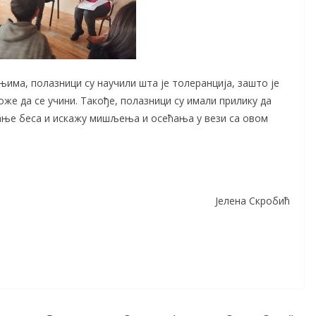
има, полазници су научили шта је толеранција, зашто је
оже да се учини. Такође, полазници су имали прилику да
ање беса и искажу мишљења и осећања у вези са овом
Јелена Скробић