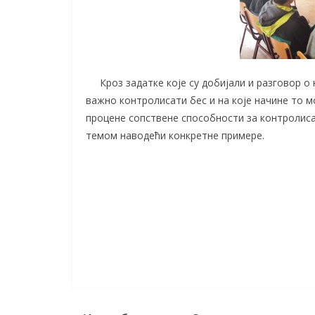
Кроз задатке које су добијали и разговор о њ
важно контролисати бес и на које начине то м
процене сопствене способности за контролис
темом наводећи конкретне примере.