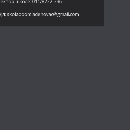
ектор школе: 011/8232-336
јл: skolaooomladenovac@gmail.com