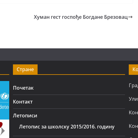
Хуман гест госпође Богдане Брезовац
Стране
К
Гра
Почетак
Ули
Контакт
Кон
Летописи
Кон
Летопис за школску 2015/2016. годину