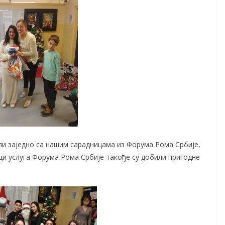
и заједно са нашим сарадницама из Форума Рома Србије,
и услуга Форума Рома Србије такође су добили пригодне