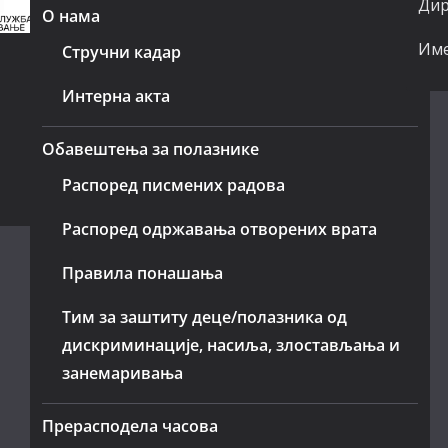
Дир
О нама
Име
Стручни кадар
Интерна акта
Обавештења за полазнике
Распоред писмених радова
Распоред одржавања отворених врата
Правила понашања
Тим за заштиту деце/полазника од
дискриминације, насиља, злостављања и
занемаривања
Прерасподела часова