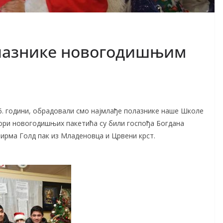
лазнике новогодишњим
26. години, обрадовали смо најмлађе полазнике наше Школе
ри новогодишњих пакетића су били госпођа Богдана
ирма Голд пак из Младеновца и Црвени крст.