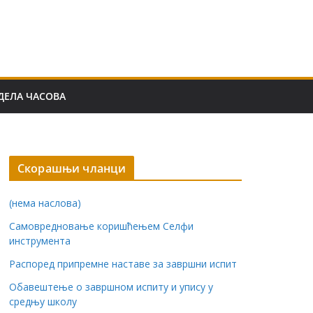
ДЕЛА ЧАСОВА
Скорашњи чланци
(нема наслова)
Самовредновање коришћењем Селфи
инструмента
Распоред припремне наставе за завршни испит
Обавештење о завршном испиту и упису у
средњу школу