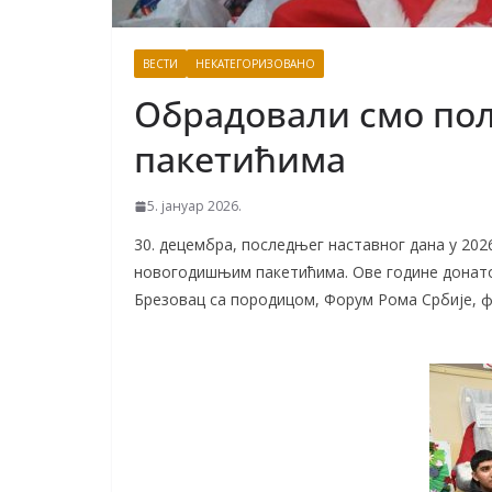
ВЕСТИ
НЕКАТЕГОРИЗОВАНО
Обрадовали смо по
пакетићима
5. јануар 2026.
30. децембра, последњег наставног дана у 20
новогодишњим пакетићима. Ове године донато
Брезовац са породицом, Форум Рома Србије, ф