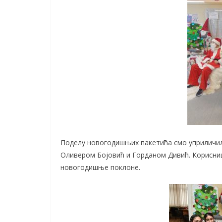
Поделу новогодишњих пакетића смо уприличил
Оливером Бојовић и Горданом Дивић. Корисниц
новогодишње поклоне.