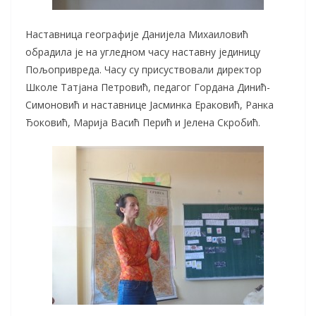
Наставница географије Данијела Михаиловић
обрадила је на угледном часу наставну јединицу
Пољопривреда. Часу су присуствовали директор
Школе Татјана Петровић, педагог Гордана Динић-
Симоновић и наставнице Јасминка Ераковић, Ранка
Ђоковић, Марија Васић Перић и Јелена Скробић.