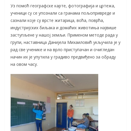
Уз помоћ географске карте, фотографија и цртежа,
ученици су се упознали са гранама пољопривреде и
сазнали које су врсте житарица, воћа, поврћа,
индустријских биљака и домаћих животиња највише
заступљене у нашој земљи. Применом методе рада у
групи, наставница Данијела Михаиловић укључила је у
рад све ученике и на врло приступачан и очигледан
начин их је упутила у градиво предвиђено за обраду
на овом часу.