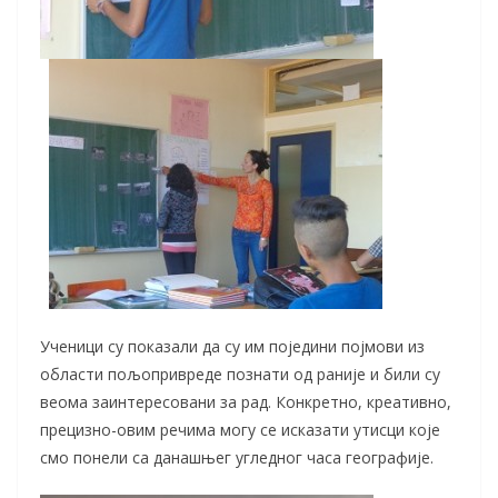
Ученици су показали да су им поједини појмови из
области пољопривреде познати од раније и били су
веома заинтересовани за рад. Конкретно, креативно,
прецизно-овим речима могу се исказати утисци које
смо понели са данашњег угледног часа географије.