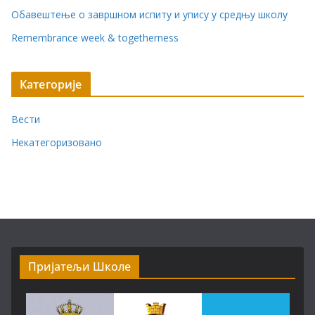
Обавештење о завршном испиту и упису у средњу школу
Remembrance week & togetherness
Категорије
Вести
Некатегоризовано
Пријатељи Школе