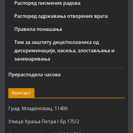
Распоред писмених радова
Распоред одржавања отворених врата
Правила понашања
Тим за заштиту деце/полазника од
дискриминације, насиља, злостављања и
занемаривања
Прерасподела часова
Контакт
Град: Младеновац, 11400
Улица: Краља Петра I бр.175/2