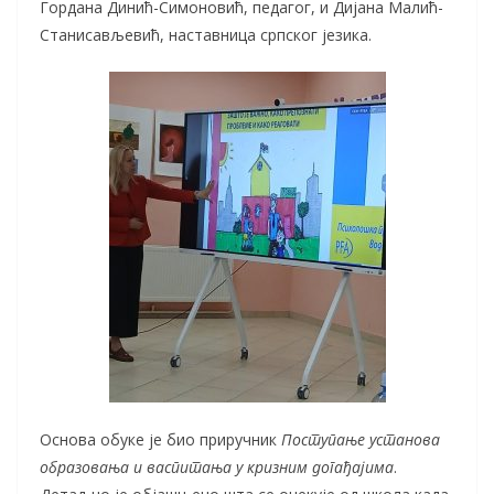
Гордана Динић-Симоновић, педагог, и Дијана Малић-
Станисављевић, наставница српског језика.
Основа обуке је био приручник
Поступање установа
образовања и васпитања у кризним догађајима
.