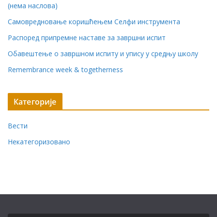
(нема наслова)
Самовредновање коришћењем Селфи инструмента
Распоред припремне наставе за завршни испит
Обавештење о завршном испиту и упису у средњу школу
Remembrance week & togetherness
Категорије
Вести
Некатегоризовано