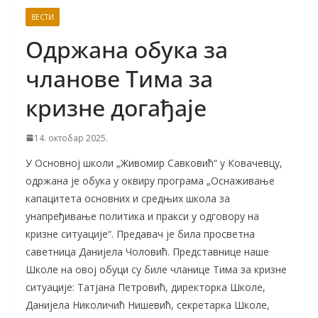
ВЕСТИ
Одржана обука за
чланове Тима за
кризне догађаје
14. октобар 2025.
У Основној школи „Живомир Савковић“ у Ковачевцу,
одржана је обука у оквиру програма „Оснаживање
капацитета основних и средњих школа за
унапређивање политика и пракси у одговору на
кризне ситуације“. Предавач је била просветна
саветница Данијела Чоловић. Представнице наше
Школе на овој обуци су биле чланице Тима за кризне
ситуације: Татјана Петровић, директорка Школе,
Данијела Николичић Нишевић, секретарка Школе,