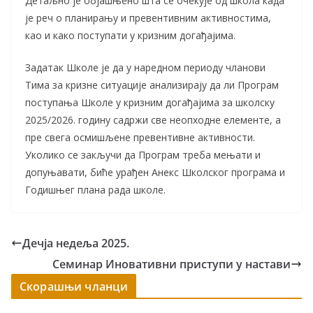
Детаљно је објашњено шта се очекује од школа када
је реч о планирању и превентивним активностима,
као и како поступати у кризним догађајима.
Задатак Школе је да у наредном периоду чланови
Тима за кризне ситуације анализирају да ли Програм
поступања Школе у кризним догађајима за школску
2025/2026. годину садржи све неопходне елементе, а
пре свега осмишљене превентивне активности.
Уколико се закључи да Програм треба мењати и
допуњавати, биће урађен Анекс Школског програма и
Годишњег плана рада школе.
Дечја недеља 2025.
Семинар Иновативни приступи у настави
Скорашњи чланци