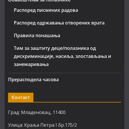
Распоред писмених радова
Распоред одржавања отворених врата
Правила понашања
Тим за заштиту деце/полазника од
дискриминације, насиља, злостављања и
занемаривања
Прерасподела часова
Контакт
Град: Младеновац, 11400
Улица: Краља Петра I бр.175/2