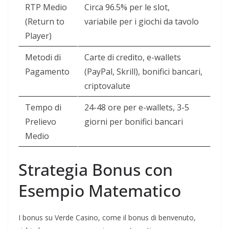
RTP Medio
Circa 96.5% per le slot,
(Return to
variabile per i giochi da tavolo
Player)
Metodi di
Carte di credito, e-wallets
Pagamento
(PayPal, Skrill), bonifici bancari,
criptovalute
Tempo di
24-48 ore per e-wallets, 3-5
Prelievo
giorni per bonifici bancari
Medio
Strategia Bonus con
Esempio Matematico
I bonus su Verde Casino, come il bonus di benvenuto,