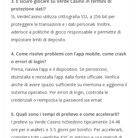
3. È sicuro giocare su Verde Casino in termini di
protezione dati?
Sì, VerdeCasino utilizza crittografia SSL a 256-bit per
proteggere le transazioni e i dati personali. Inoltre,
aderisce a politiche di gioco responsabile e permette di
impostare limiti di deposito.
4. Come risolvo problemi con l’app mobile, come crash
o errori di login?
Prima, riavvia l’app e il dispositivo. Se persistono,
disinstalla e reinstalla l’app dalla fonte ufficiale. Verifica
anche di avere spazio sufficiente su memoria e aggiorna il
sistema operativo. Per errori di login, controlla le
credenziali o reimposta la password via email.
5. Quali sono i tempi di prelievo e come accelerarli?
I prelievi su Verde Casino richiedono tipicamente 24-48
ore per e-wallets e 3-5 giorni per bonifici. Per accelerarli,
completa tutti i verifiche KYC in anticipo e usa metodi di