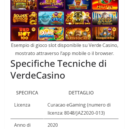
Esempio di gioco slot disponibile su Verde Casino,
mostrato attraverso l’app mobile o il browser.
Specifiche Tecniche di
VerdeCasino
SPECIFICA
DETTAGLIO
Licenza
Curacao eGaming (numero di
licenza: 8048/JAZ2020-013)
Anno di
2020