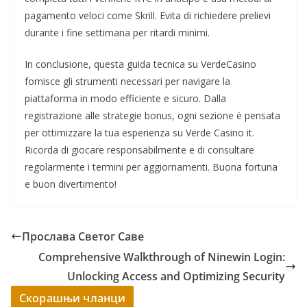
pagamento veloci come Skrill. Evita di richiedere prelievi
durante i fine settimana per ritardi minimi.
In conclusione, questa guida tecnica su VerdeCasino
fornisce gli strumenti necessari per navigare la
piattaforma in modo efficiente e sicuro. Dalla
registrazione alle strategie bonus, ogni sezione è pensata
per ottimizzare la tua esperienza su Verde Casino it.
Ricorda di giocare responsabilmente e di consultare
regolarmente i termini per aggiornamenti. Buona fortuna
e buon divertimento!
Прослава Светог Саве
Comprehensive Walkthrough of Ninewin Login:
Unlocking Access and Optimizing Security
Скорашњи чланци