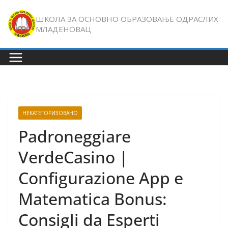
Skip
ШКОЛА ЗА ОСНОВНО ОБРАЗОВАЊЕ ОДРАСЛИХ
to
МЛАДЕНОВАЦ
content
НЕКАТЕГОРИЗОВАНО
Padroneggiare
VerdeCasino |
Configurazione App e
Matematica Bonus:
Consigli da Esperti