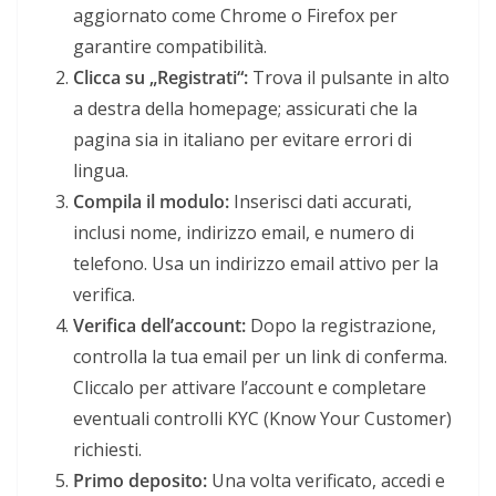
aggiornato come Chrome o Firefox per
garantire compatibilità.
Clicca su „Registrati“:
Trova il pulsante in alto
a destra della homepage; assicurati che la
pagina sia in italiano per evitare errori di
lingua.
Compila il modulo:
Inserisci dati accurati,
inclusi nome, indirizzo email, e numero di
telefono. Usa un indirizzo email attivo per la
verifica.
Verifica dell’account:
Dopo la registrazione,
controlla la tua email per un link di conferma.
Cliccalo per attivare l’account e completare
eventuali controlli KYC (Know Your Customer)
richiesti.
Primo deposito:
Una volta verificato, accedi e