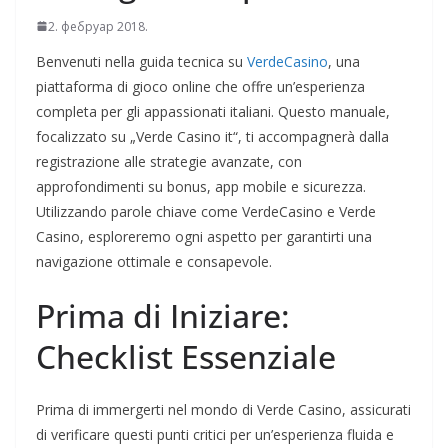
2. фебруар 2018.
Benvenuti nella guida tecnica su
VerdeCasino
, una
piattaforma di gioco online che offre un’esperienza
completa per gli appassionati italiani. Questo manuale,
focalizzato su „Verde Casino it“, ti accompagnerà dalla
registrazione alle strategie avanzate, con
approfondimenti su bonus, app mobile e sicurezza.
Utilizzando parole chiave come VerdeCasino e Verde
Casino, esploreremo ogni aspetto per garantirti una
navigazione ottimale e consapevole.
Prima di Iniziare:
Checklist Essenziale
Prima di immergerti nel mondo di Verde Casino, assicurati
di verificare questi punti critici per un’esperienza fluida e