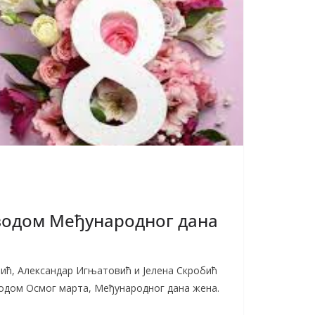
водом Међународног дана
ћ, Александар Игњатовић и Јелена Скробић
водом Осмог марта, Међународног дана жена.