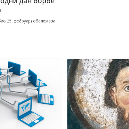
одни дан борбе
а
био 25. фебруар) обележава