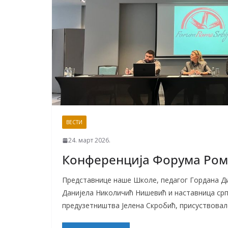
ВЕСТИ
24. март 2026.
Конференција Форума Ром
Представнице наше Школе, педагог Гордана Д
Данијела Николичић Нишевић и наставница српс
предузетништва Јелена Скробић, присуствовал