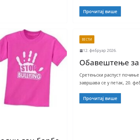
Прочитај више
ВЕСТИ
12. фебруар 2026.
Обавештење за
Сретењски распуст почиње у
завршава се у петак, 20. фе
Прочитај више