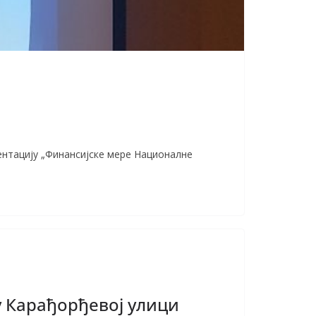
зентацију „Финансијске мере Националне
у Карађорђевој улици