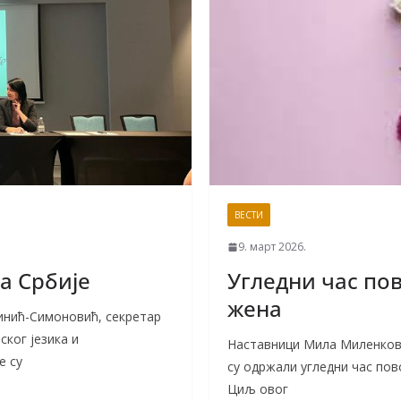
ВЕСТИ
9. март 2026.
а Србије
Угледни час по
жена
инић-Симоновић, секретар
ког језика и
Наставници Мила Миленкови
е су
су одржали угледни час по
Циљ овог