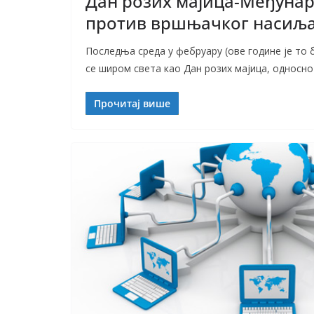
Дан розих мајица-Међунар
против вршњачког насиљ
Последња среда у фебруару (ове године је то 
се широм света као Дан розих мајица, односно
Прочитај више