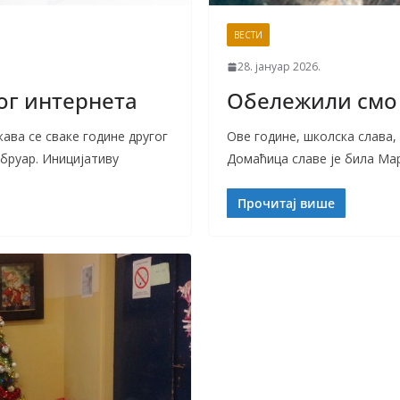
ВЕСТИ
28. јануар 2026.
ог интернета
Обележили смо 
ва се сваке године другог
Ове године, школска слава, 
ебруар. Иницијативу
Домаћица славе је била Мар
Прочитај више