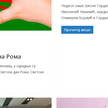
Педагог наше Школе Гордан
Николичић Нишевић, заједн
Оливером Бојовић и Горда
Прочитај више
на Рома
новац, у сарадњи са
Светски дан Рома. Светски