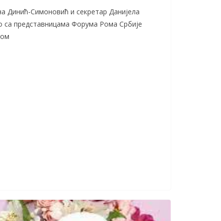
а Динић-Симоновић и секретар Данијела
о са представницама Форума Рома Србије
ном