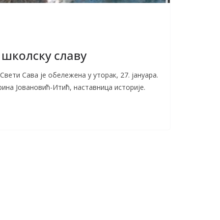
школску славу
Свети Сава је обележена у уторак, 27. јануара.
ина Јовановић-Итић, наставница историје.