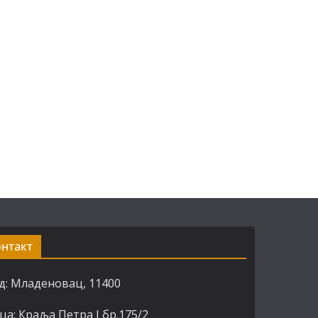
онтакт
д: Младеновац, 11400
ца: Краља Петра I бр.175/2