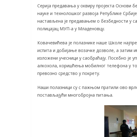
Серија предавања у оквиру пројекта Основи бе
науке и технолошког развоја Републике Србиј
настављена је предавањем о безбедности у са
полицајац МУП-а у Младеновцу.
Ковачевићева је полазнике наше Школе најпре
испита и добијање возачке дозволе, а затим и
изложени учесници у саобраћају. Посебно је 
алкохола, коришћења мобилног телефона у то
превозно средство у покрету.
Наши полазници су с пажњом пратили ово врл
постављајући многобројна питања.