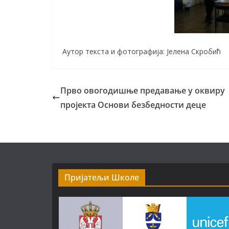
Аутор текста и фотографија: Јелена Скробић
Прво овогодишње предавање у оквиру
пројекта Основи безбедности деце
Пријатељи Школе