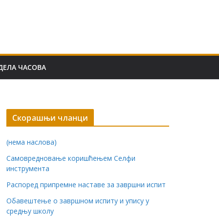
ДЕЛА ЧАСОВА
Скорашњи чланци
(нема наслова)
Самовредновање коришћењем Селфи
инструмента
Распоред припремне наставе за завршни испит
Обавештење о завршном испиту и упису у
средњу школу