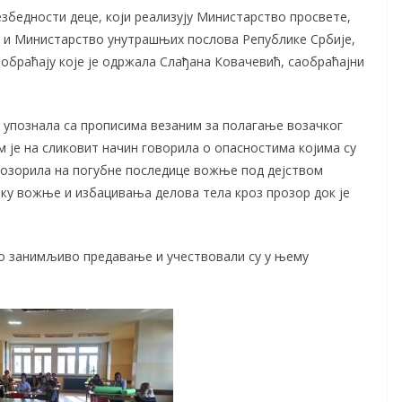
збедности деце, који реализују Министарство просвете,
е и Министарство унутрашњих послова Републике Србије,
обраћају које је одржала Слађана Ковачевић, саобраћајни
 упознала са прописима везаним за полагање возачког
м је на сликовит начин говорила о опасностима којима су
упозорила на погубне последице вожње под дејством
ку вожње и избацивања делова тела кроз прозор док је
о занимљиво предавање и учествовали су у њему