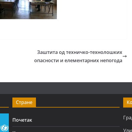
Заштита од техничко-технолошких
опасности и елементарних непогода
Стране
К
Гра
Почетак
Ули