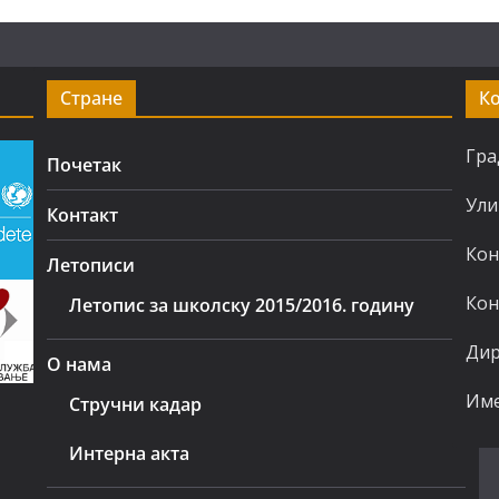
Стране
К
Гра
Почетак
Ули
Контакт
Кон
Летописи
Кон
Летопис за школску 2015/2016. годину
Дир
О нама
Име
Стручни кадар
Интерна акта