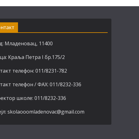
онтакт
д: Младеновац, 11400
ца: Краља Петра I бр.175/2
такт телефон: 011/8231-782
такт телефон / ФАХ: 011/8232-336
ектор школе: 011/8232-336
јл: skolaooomladenovac@gmail.com