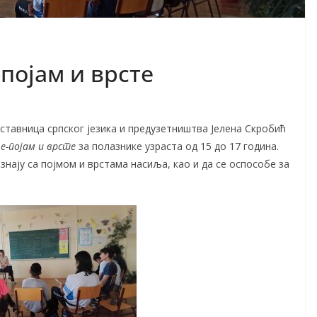
појам и врсте
тавница српског језика и предузетништва Јелена Скробић
е-појам и врсте
за полазнике узраста од 15 до 17 година.
знају са појмом и врстама насиља, као и да се оспособе за