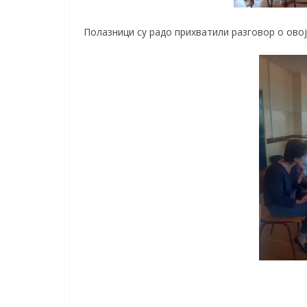
Полазници су радо прихватили разговор о овој