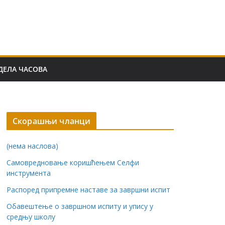
ДЕЛА ЧАСОВА
Скорашњи чланци
(нема наслова)
Самовредновање коришћењем Селфи
инструмента
Распоред припремне наставе за завршни испит
Обавештење о завршном испиту и упису у
средњу школу