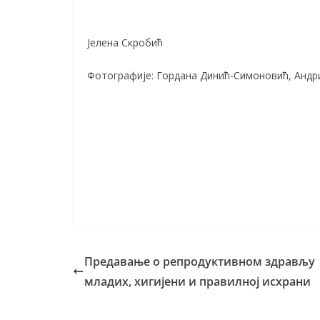
Јелена Скробић
Фотографије: Гордана Динић-Симоновић, Андр
Предавање о репродуктивном здрављу
младих, хигијени и правилној исхрани