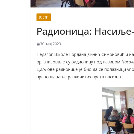
ВЕСТИ
Радионица: Насиље-
30. мај 2023.
Педагог Школе Гордана Динић-Симоновић и нас
организовале су радионицу под називом
Насиљ
Циљ ове радионице је био да се полазници упо
препознавање различитих врста насиља.