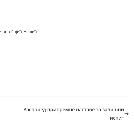
ијана Гајић-Нешић
Распоред припремне наставе за завршни
испит