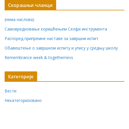
Скорашњи чланци
(нема наслова)
Самовредновање коришћењем Селфи инструмента
Распоред припремне наставе за завршни испит
Обавештење о завршном испиту и упису у средњу школу
Remembrance week & togetherness
Категорије
Вести
Некатегоризовано