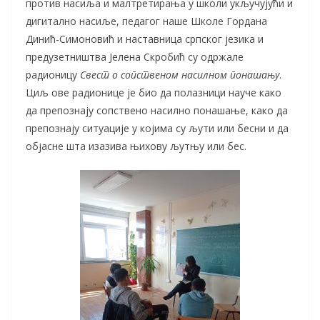
против насиља и малтретирања у школи укључујући и
дигитално насиље, педагог наше Школе Гордана
Динић-Симоновић и наставница српског језика и
предузетништва Јелена Скробић су одржале
радионицу
Свест о сопственом насилном понашању
.
Циљ ове радионице је био да полазници науче како
да препознају сопствено насилно понашање, како да
препознају ситуације у којима су љути или бесни и да
објасне шта изазива њихову љутњу или бес.