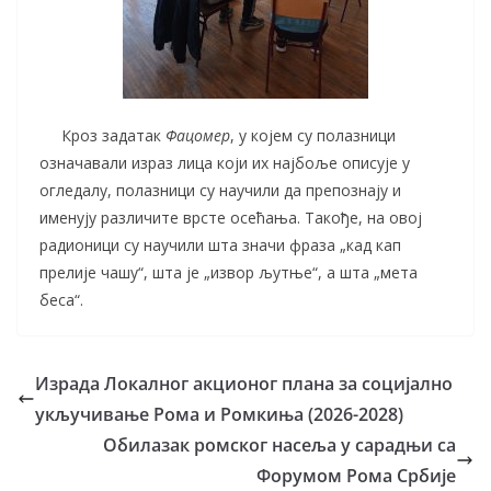
Кроз задатак
Фацомер
, у којем су полазници
означавали израз лица који их најбоље описује у
огледалу, полазници су научили да препознају и
именују различите врсте осећања. Такође, на овој
радионици су научили шта значи фраза „кад кап
прелије чашу“, шта је „извор љутње“, а шта „мета
беса“.
Израда Локалног акционог плана за социјално
укључивање Рома и Ромкиња (2026-2028)
Обилазак ромског насеља у сарадњи са
Форумом Рома Србије