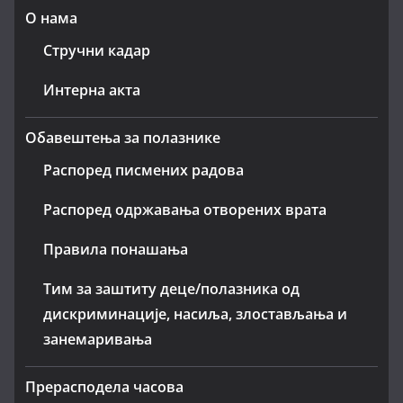
О нама
Стручни кадар
Интерна акта
Обавештења за полазнике
Распоред писмених радова
Распоред одржавања отворених врата
Правила понашања
Тим за заштиту деце/полазника од
дискриминације, насиља, злостављања и
занемаривања
Прерасподела часова