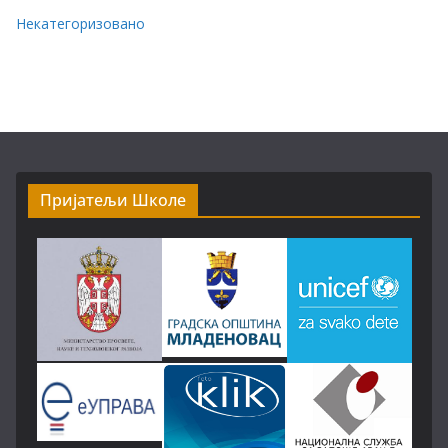
Некатегоризовано
Пријатељи Школе