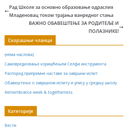
Рад Школе за основно образовање одраслих
Младеновац током трајања ванредног стања
ВАЖНО ОБАВЕШТЕЊЕ ЗА РОДИТЕЉЕ И
ПОЛАЗНИКЕ!
Скорашњи чланци
(нема наслова)
Самовредновање коришћењем Селфи инструмента
Распоред припремне наставе за завршни испит
Обавештење о завршном испиту и упису у средњу школу
Remembrance week & togetherness
Категорије
Вести