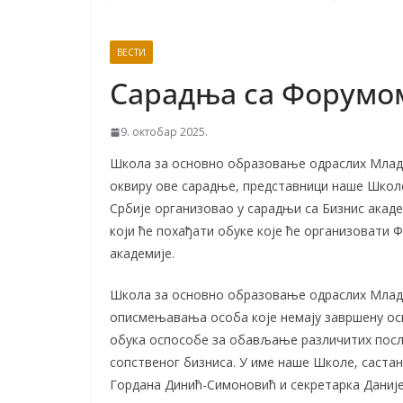
ВЕСТИ
Сарадња са Форумом
9. октобар 2025.
Школа за основно образовање одраслих Младе
оквиру ове сарадње, представници наше Школе 
Србије организовао у сарадњи са Бизнис акаде
који ће похађати обуке које ће организовати 
академије.
Школа за основно образовање одраслих Младе
описмењавања особа које немају завршену о
обука оспособе за обављање различитих посл
сопственог бизниса. У име наше Школе, састан
Гордана Динић-Симоновић и секретарка Даниј