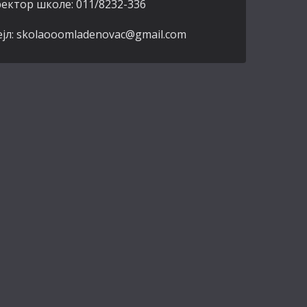
ектор школе: 011/8232-336
јл: skolaooomladenovac@gmail.com