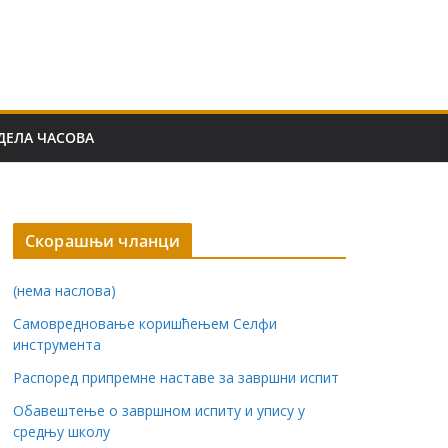
ДЕЛА ЧАСОВА
Скорашњи чланци
(нема наслова)
Самовредновање коришћењем Селфи
инструмента
Распоред припремне наставе за завршни испит
Обавештење о завршном испиту и упису у
средњу школу