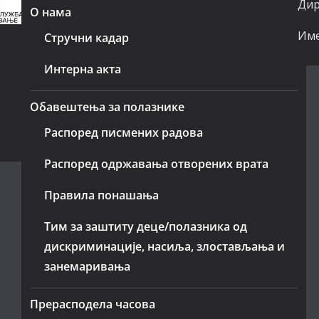
Дир
О нама
Име
Стручни кадар
Интерна акта
Обавештења за полазнике
Распоред писмених радова
Распоред одржавања отворених врата
Правила понашања
Тим за заштиту деце/полазника од
дискриминације, насиља, злостављања и
занемаривања
Прерасподела часова