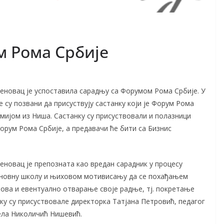
 Рома Србије
новац је успоставила сарадњу са Форумом Рома Србије. У
су позвани да присуствују састанку који је Форум Рома
мијом из Ниша. Састанку су присуствовали и полазници
Форум Рома Србије, а предавачи ће бити са Бизнис
новац је препозната као вредан сарадник у процесу
сновну школу и њиховом мотивисању да се похађањем
ова и евентуално отварање своје радње, тј. покретање
ку су присуствовале директорка Татјана Петровић, педагог
ела Николичић Нишевић.