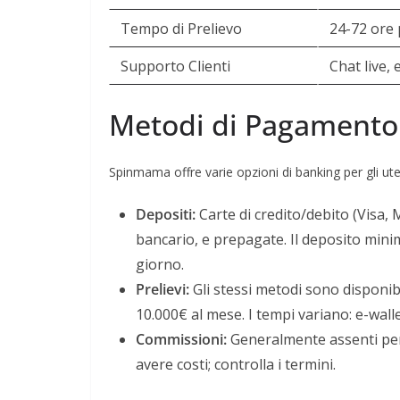
Tempo di Prelievo
24-72 ore 
Supporto Clienti
Chat live, 
Metodi di Pagamento: 
Spinmama offre varie opzioni di banking per gli utent
Depositi:
Carte di credito/debito (Visa, M
bancario, e prepagate. Il deposito minim
giorno.
Prelievi:
Gli stessi metodi sono disponibi
10.000€ al mese. I tempi variano: e-wallet
Commissioni:
Generalmente assenti per 
avere costi; controlla i termini.