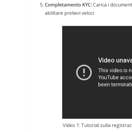
Completamento KYC:
Carica i documenti 
abilitare prelievi veloci.
Video 1: Tutorial sulla registra