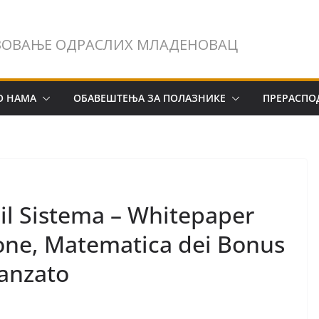
ЗОВАЊЕ ОДРАСЛИХ МЛАДЕНОВАЦ
О НАМА
ОБАВЕШТЕЊА ЗА ПОЛАЗНИКЕ
ПРЕРАСПО
il Sistema – Whitepaper
ione, Matematica dei Bonus
anzato