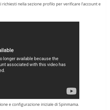
richiesti nella sezione profilo per verificare l’account e
zione e configurazione iniziale di Spinmama.