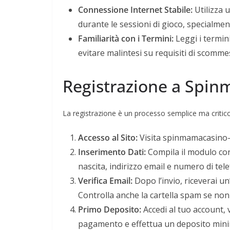
Connessione Internet Stabile:
Utilizza 
durante le sessioni di gioco, specialment
Familiarità con i Termini:
Leggi i termini
evitare malintesi su requisiti di scommes
Registrazione a Spin
La registrazione è un processo semplice ma critico
Accesso al Sito:
Visita spinmamacasino-it
Inserimento Dati:
Compila il modulo con
nascita, indirizzo email e numero di tel
Verifica Email:
Dopo l’invio, riceverai un’
Controlla anche la cartella spam se non 
Primo Deposito:
Accedi al tuo account, 
pagamento e effettua un deposito mini