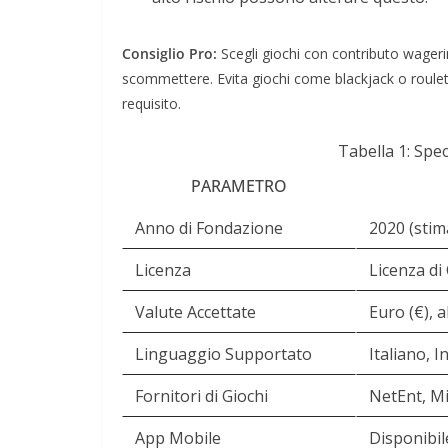
Consiglio Pro:
Scegli giochi con contributo wagering
scommettere. Evita giochi come blackjack o roulet
requisito.
Tabella 1: Spe
PARAMETRO
Anno di Fondazione
2020 (stim
Licenza
Licenza di
Valute Accettate
Euro (€), a
Linguaggio Supportato
Italiano, I
Fornitori di Giochi
NetEnt, M
App Mobile
Disponibil