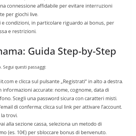
una connessione affidabile per evitare interruzioni
e per giochi live.
 e condizioni, in particolare riguardo ai bonus, per
sa e restrizioni.
mama: Guida Step-by-Step
. Segui questi passaggi:
.com e clicca sul pulsante „Registrati“ in alto a destra.
 informazioni accurate: nome, cognome, data di
efono. Scegli una password sicura con caratteri misti.
email di conferma; clicca sul link per attivare l’account.
la trovi.
vai alla sezione cassa, seleziona un metodo di
mo (es. 10€) per sbloccare bonus di benvenuto.