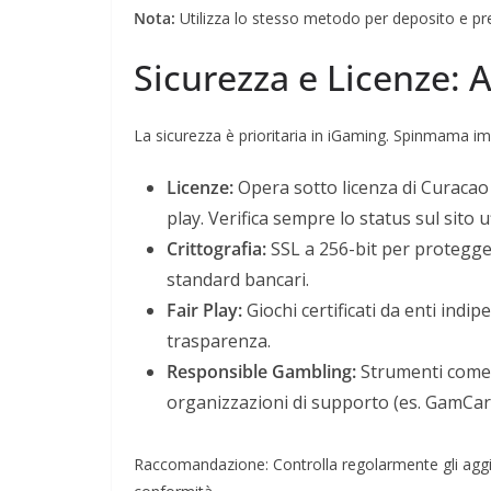
Nota:
Utilizza lo stesso metodo per deposito e preli
Sicurezza e Licenze: A
La sicurezza è prioritaria in iGaming. Spinmama i
Licenze:
Opera sotto licenza di Curacao 
play. Verifica sempre lo status sul sito uf
Crittografia:
SSL a 256-bit per proteggere
standard bancari.
Fair Play:
Giochi certificati da enti ind
trasparenza.
Responsible Gambling:
Strumenti come l
organizzazioni di supporto (es. GamCar
Raccomandazione: Controlla regolarmente gli aggiorn