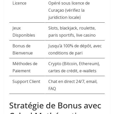
Licence
Opéré sous licence de
Curaçao (vérifiez la
juridiction locale)
Jeux
Slots, blackjack, roulette,
Disponibles
paris sportifs, live casino
Bonus de
Jusqu’à 100% de dépôt, avec
Bienvenue
conditions de pari
Méthodes de
Crypto (Bitcoin, Ethereum),
Paiement
cartes de crédit, e-wallets
Support Client
Chat en direct 24/7, email,
FAQ
Stratégie de Bonus avec