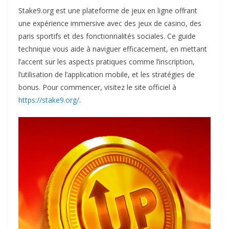
Stake9.org est une plateforme de jeux en ligne offrant
une expérience immersive avec des jeux de casino, des
paris sportifs et des fonctionnalités sociales. Ce guide
technique vous aide à naviguer efficacement, en mettant
l’accent sur les aspects pratiques comme l’inscription,
l’utilisation de l’application mobile, et les stratégies de
bonus. Pour commencer, visitez le site officiel à
https://stake9.org/
.