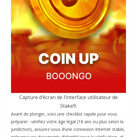
Capture d’écran de l’interface utilisateur de
Stake9.
Avant de plonger, voici une checklist rapide pour vous
préparer : vérifiez votre âge légal (18 ans ou plus selon la
juridiction), assurez-vous d’une connexion Internet stable,
préparez vos documents d’identité pour la vérification, et