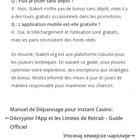
Q : Puis-je jouer sans dépôt ?
R : Non, Stake9 n’offre pas de bonus sans dépôt, mais il y
a des tours gratuits occasionnels dans les promotions.
Q : L’application mobile est-elle gratuite ?
R : Oui, le téléchargement et l’utilisation sont gratuits,
mais les paris nécessitent des fonds réels.
En résumé, Stake9.org est une plateforme robuste pour
les joueurs techniques. En suivant ce guide, vous pouvez
optimiser votre expérience, des inscriptions aux stratégies
de bonus. Restez informé des mises à jour et jouez de
manière responsable pour maximiser vos chances.
Manuel de Dépannage pour Instant Casino:
Décrypter l’App et les Limites de Retrait – Guide
Officiel
Упознај хемијске чаролије