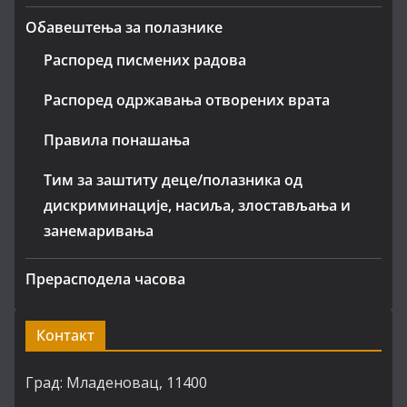
Обавештења за полазнике
Распоред писмених радова
Распоред одржавања отворених врата
Правила понашања
Тим за заштиту деце/полазника од
дискриминације, насиља, злостављања и
занемаривања
Прерасподела часова
Контакт
Град: Младеновац, 11400