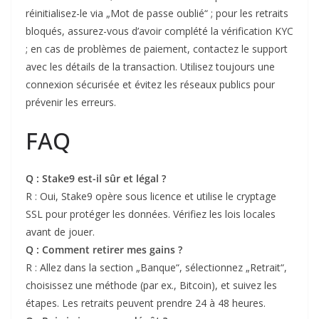
réinitialisez-le via „Mot de passe oublié“ ; pour les retraits
bloqués, assurez-vous d’avoir complété la vérification KYC
; en cas de problèmes de paiement, contactez le support
avec les détails de la transaction. Utilisez toujours une
connexion sécurisée et évitez les réseaux publics pour
prévenir les erreurs.
FAQ
Q : Stake9 est-il sûr et légal ?
R : Oui, Stake9 opère sous licence et utilise le cryptage
SSL pour protéger les données. Vérifiez les lois locales
avant de jouer.
Q : Comment retirer mes gains ?
R : Allez dans la section „Banque“, sélectionnez „Retrait“,
choisissez une méthode (par ex., Bitcoin), et suivez les
étapes. Les retraits peuvent prendre 24 à 48 heures.