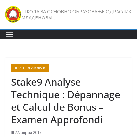
Skip
ШКОЛА ЗА ОСНОВНО ОБРАЗОВАЊЕ ОДРАСЛИХ
to
МЛАДЕНОВАЦ
content
НЕКАТЕГОРИЗОВАНО
Stake9 Analyse
Technique : Dépannage
et Calcul de Bonus –
Examen Approfondi
22. април 2017.