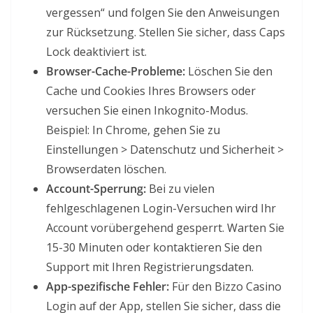
vergessen“ und folgen Sie den Anweisungen
zur Rücksetzung. Stellen Sie sicher, dass Caps
Lock deaktiviert ist.
Browser-Cache-Probleme:
Löschen Sie den
Cache und Cookies Ihres Browsers oder
versuchen Sie einen Inkognito-Modus.
Beispiel: In Chrome, gehen Sie zu
Einstellungen > Datenschutz und Sicherheit >
Browserdaten löschen.
Account-Sperrung:
Bei zu vielen
fehlgeschlagenen Login-Versuchen wird Ihr
Account vorübergehend gesperrt. Warten Sie
15-30 Minuten oder kontaktieren Sie den
Support mit Ihren Registrierungsdaten.
App-spezifische Fehler:
Für den Bizzo Casino
Login auf der App, stellen Sie sicher, dass die