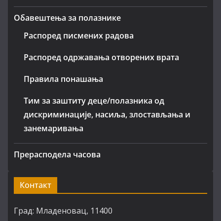
Обавештења за полазнике
Распоред писмених радова
Распоред одржавања отворених врата
Правила понашања
Тим за заштиту деце/полазника од
дискриминације, насиља, злостављања и
занемаривања
Прерасподела часова
Контакт
Град: Младеновац, 11400