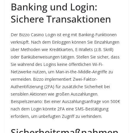
Banking und Login:
Sichere Transaktionen
Der Bizzo Casino Login ist eng mit Banking-Funktionen
verknüpft. Nach dem Einloggen können Sie Einzahlungen
über Methoden wie Kreditkarten, E-Wallets (z.B. Skrill)
oder Banküberweisungen tätigen. Stellen Sie sicher, dass
Sie während des Logins keine öffentlichen Wi-Fi-
Netzwerke nutzen, um Man-in-the-Middle-Angriffe zu
vermeiden. Bizzo implementiert Zwei-Faktor-
Authentifizierung (2FA) für zusätzliche Sicherheit bei
sensiblen Aktionen wie großen Auszahlungen.
Beispielszenario: Bei einer Auszahlungsanfrage von 500€
nach dem Login könnte 2FA eine SMS-Bestätigung
erfordern, um unbefugten Zugriff zu verhindern.
Sicherheitsmaßnahmen