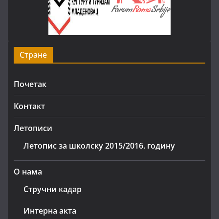
Стране
Почетак
Контакт
Летописи
Летопис за школску 2015/2016. годину
О нама
Стручни кадар
Интерна акта