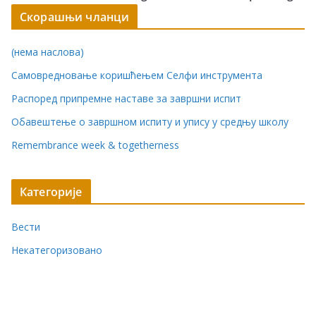
Скорашњи чланци
(нема наслова)
Самовредновање коришћењем Селфи инструмента
Распоред припремне наставе за завршни испит
Обавештење о завршном испиту и упису у средњу школу
Remembrance week & togetherness
Категорије
Вести
Некатегоризовано