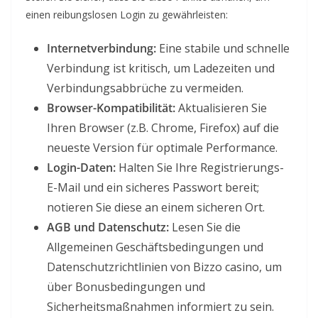
einen reibungslosen Login zu gewährleisten:
Internetverbindung:
Eine stabile und schnelle
Verbindung ist kritisch, um Ladezeiten und
Verbindungsabbrüche zu vermeiden.
Browser-Kompatibilität:
Aktualisieren Sie
Ihren Browser (z.B. Chrome, Firefox) auf die
neueste Version für optimale Performance.
Login-Daten:
Halten Sie Ihre Registrierungs-
E-Mail und ein sicheres Passwort bereit;
notieren Sie diese an einem sicheren Ort.
AGB und Datenschutz:
Lesen Sie die
Allgemeinen Geschäftsbedingungen und
Datenschutzrichtlinien von Bizzo casino, um
über Bonusbedingungen und
Sicherheitsmaßnahmen informiert zu sein.