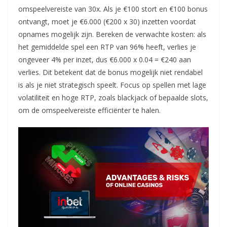
omspeelvereiste van 30x. Als je €100 stort en €100 bonus
ontvangt, moet je €6.000 (€200 x 30) inzetten voordat
opnames mogelijk zijn. Bereken de verwachte kosten: als
het gemiddelde spel een RTP van 96% heeft, verlies je
ongeveer 4% per inzet, dus €6.000 x 0.04 = €240 aan
verlies. Dit betekent dat de bonus mogelijk niet rendabel
is als je niet strategisch speelt. Focus op spellen met lage
volatiliteit en hoge RTP, zoals blackjack of bepaalde slots,
om de omspeelvereiste efficiënter te halen.