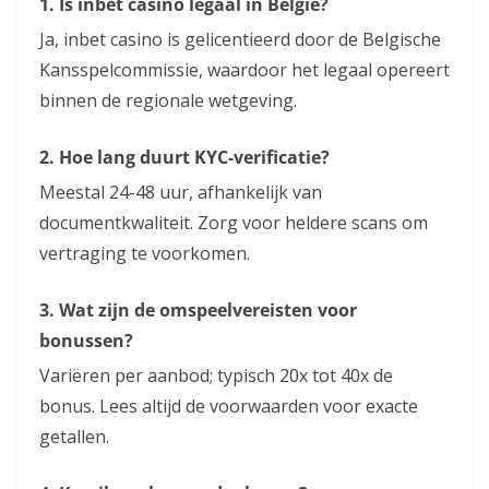
1. Is inbet casino legaal in België?
Ja, inbet casino is gelicentieerd door de Belgische
Kansspelcommissie, waardoor het legaal opereert
binnen de regionale wetgeving.
2. Hoe lang duurt KYC-verificatie?
Meestal 24-48 uur, afhankelijk van
documentkwaliteit. Zorg voor heldere scans om
vertraging te voorkomen.
3. Wat zijn de omspeelvereisten voor
bonussen?
Variëren per aanbod; typisch 20x tot 40x de
bonus. Lees altijd de voorwaarden voor exacte
getallen.