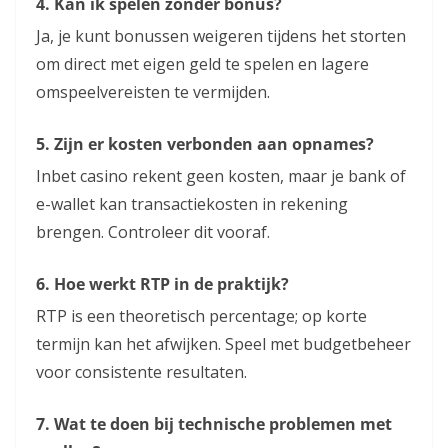
4. Kan ik spelen zonder bonus?
Ja, je kunt bonussen weigeren tijdens het storten
om direct met eigen geld te spelen en lagere
omspeelvereisten te vermijden.
5. Zijn er kosten verbonden aan opnames?
Inbet casino rekent geen kosten, maar je bank of
e-wallet kan transactiekosten in rekening
brengen. Controleer dit vooraf.
6. Hoe werkt RTP in de praktijk?
RTP is een theoretisch percentage; op korte
termijn kan het afwijken. Speel met budgetbeheer
voor consistente resultaten.
7. Wat te doen bij technische problemen met