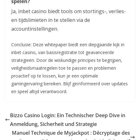
spelen?
Ja, inbet casino biedt tools om stortings-, verlies-
en tijdslimieten in te stellen via de
accountinstellingen.
Conclusie: Deze whitepaper biedt een diepgaande kijk in
inbet casino, van basisregistratie tot geavanceerde
strategieën. Door de wiskundige principes te begrijpen,
veiligheidsmaatregelen toe te passen en problemen
proactief op te lossen, kun je een optimale
gamingervaring bereiken. Blijf geïnformeerd over updates
en speel altijd verantwoord.
Bizzo Casino Login: Ein Technischer Deep Dive in
Anmeldung, Sicherheit und Strategie
Manuel Technique de Myjackpot : Décryptage des