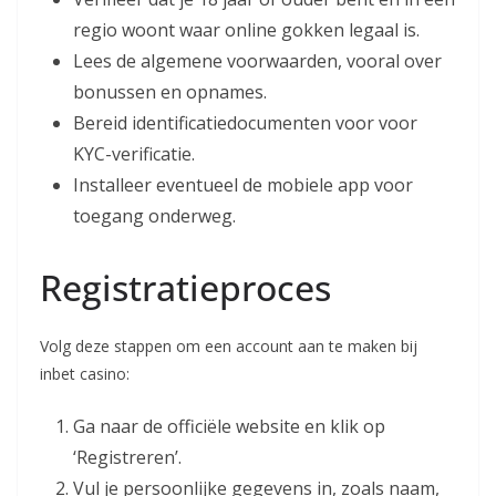
regio woont waar online gokken legaal is.
Lees de algemene voorwaarden, vooral over
bonussen en opnames.
Bereid identificatiedocumenten voor voor
KYC-verificatie.
Installeer eventueel de mobiele app voor
toegang onderweg.
Registratieproces
Volg deze stappen om een account aan te maken bij
inbet casino:
Ga naar de officiële website en klik op
‘Registreren’.
Vul je persoonlijke gegevens in, zoals naam,