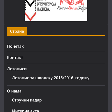
Стране
Почетак
Контакт
Летописи
Летопис за школску 2015/2016. годину
О нама
Стручни кадар
Интерна акта