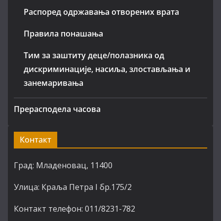
Распоред одржавања отворених врата
Правила понашања
Тим за заштиту деце/полазника од
дискриминације, насиља, злостављања и
занемаривања
Прерасподела часова
Контакт
Град: Младеновац, 11400
Улица: Краља Петра I бр.175/2
Контакт телефон: 011/8231-782