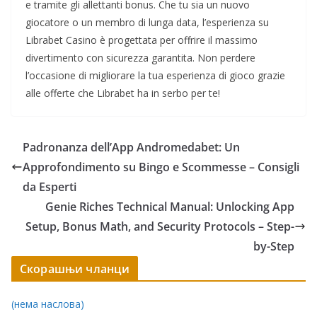
e tramite gli allettanti bonus. Che tu sia un nuovo
giocatore o un membro di lunga data, l’esperienza su
Librabet Casino è progettata per offrire il massimo
divertimento con sicurezza garantita. Non perdere
l’occasione di migliorare la tua esperienza di gioco grazie
alle offerte che Librabet ha in serbo per te!
Padronanza dell’App Andromedabet: Un
Approfondimento su Bingo e Scommesse – Consigli
da Esperti
Genie Riches Technical Manual: Unlocking App
Setup, Bonus Math, and Security Protocols – Step-
by-Step
Скорашњи чланци
(нема наслова)