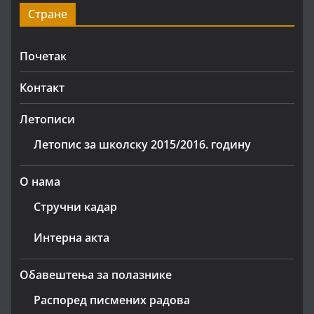
Стране
Почетак
Контакт
Летописи
Летопис за школску 2015/2016. годину
О нама
Стручни кадар
Интерна акта
Обавештења за полазнике
Распоред писмених радова