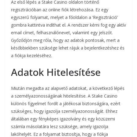
Az első lépés a Stake Casino oldalon történő
regisztrációban az online fiók létrehozása. Ez egy
egyszerű folyamat, melyet a főoldalon a ‘Regisztráció’
gombra kattintva indíthat el. A rendszer kérni fog egy aktív
email címet, felhasználónevet, valamint egy jelszót.
Győződjön meg róla, hogy az adatok pontosak, mert a
későbbiekben szüksége lehet rájuk a bejelentkezéshez és
a fiókja kezeléséhez.
Adatok Hitelesítése
Miután megadta az alapvető adatokat, a következő lépés
a személyazonosságának hitelesítése. A Stake Casino
különös figyelmet fordít a játékosai biztonságára, ezért
szükséges, hogy igazolja személyazonosságát. Ehhez
általában egy fényképes igazolvány és egy közüzemi
számla másolatára lesz szüksége, amely igazolja
lakóhelyét. Ez a folyamat biztosítja, hogy a fiókja