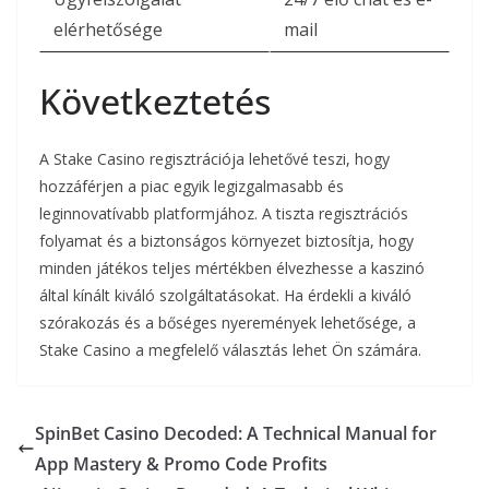
elérhetősége
mail
Következtetés
A Stake Casino regisztrációja lehetővé teszi, hogy
hozzáférjen a piac egyik legizgalmasabb és
leginnovatívabb platformjához. A tiszta regisztrációs
folyamat és a biztonságos környezet biztosítja, hogy
minden játékos teljes mértékben élvezhesse a kaszinó
által kínált kiváló szolgáltatásokat. Ha érdekli a kiváló
szórakozás és a bőséges nyeremények lehetősége, a
Stake Casino a megfelelő választás lehet Ön számára.
SpinBet Casino Decoded: A Technical Manual for
App Mastery & Promo Code Profits