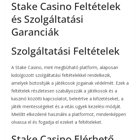
Stake Casino Feltételek
és Szolgáltatási
Garanciák
Szolgáltatási Feltételek
A Stake Casino, mint megbízható platform, alaposan
kidolgozott szolgáltatási feltételekkel rendelkezik,
amelyek biztosítják a játékosok jogainak védelmét. Ezek a
feltételek részletesen szabályozzák a játékosok és a
kaszinó közötti kapcsolatot, beleértve a kifizetéseket, a
játék mentességeket és a vitás ügyek kezelési módját.
Mielőtt elkezdené használni a platformot, mindenképpen
olvassa el és fogadja el ezeket a feltételeket.
Stake Casino Elérhető