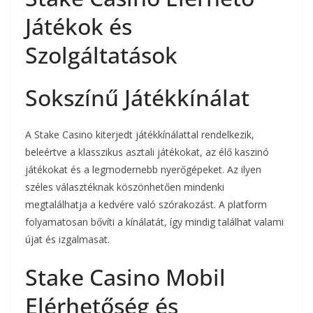
Játékok és
Szolgáltatások
Sokszínű Játékkínálat
A Stake Casino kiterjedt játékkínálattal rendelkezik,
beleértve a klasszikus asztali játékokat, az élő kaszinó
játékokat és a legmodernebb nyerőgépeket. Az ilyen
széles választéknak köszönhetően mindenki
megtalálhatja a kedvére való szórakozást. A platform
folyamatosan bővíti a kínálatát, így mindig találhat valami
újat és izgalmasat.
Stake Casino Mobil
Elérhetőség és