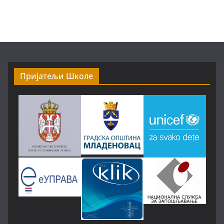
Пријатељи Школе