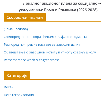
Локалног акционог плана за социјално
укључивање Рома и Ромкиња (2026-2028)
Скорашњи чланци
(нема наслова)
Самовредновање коришћењем Селфи инструмента
Распоред припремне наставе за завршни испит
Обавештење о завршном испиту и упису у средњу школу
Remembrance week & togetherness
Категорије
Вести
Некатегоризовано