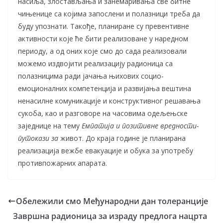
насиља, злостављања и занемаривања све битне
чињенице са којима запослени и полазници треба да
буду упознати. Такође, планиране су превентивне
активности које ће бити реализоване у наредном
периоду, а од оних које смо до сада реализовали
можемо издвојити реализацију радионица са
полазницима ради јачања њихових социо-
емоционалних компетенција и развијања вештина
ненасилне комуникације и конструктивног решавања
сукоба, као и разговоре на часовима одељењске
заједнице на тему
Емпатија и позитивне вредности-
путокази за
живот. До краја године је планирана
реализација вежбе евакуације и обука за употребу
противпожарних апарата.
Обележили смо Међународни дан толеранције
Завршна радионица за израду предлога нацрта