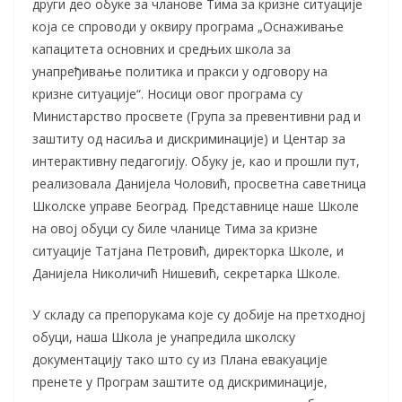
други део обуке за чланове Тима за кризне ситуације
која се спроводи у оквиру програма „Оснаживање
капацитета основних и средњих школа за
унапређивање политика и пракси у одговору на
кризне ситуације“. Носици овог програма су
Министарство просвете (Група за превентивни рад и
заштиту од насиља и дискриминације) и Центар за
интерактивну педагогију. Обуку је, као и прошли пут,
реализовала Данијела Чоловић, просветна саветница
Школске управе Београд. Представнице наше Школе
на овој обуци су биле чланице Тима за кризне
ситуације Татјана Петровић, директорка Школе, и
Данијела Николичић Нишевић, секретарка Школе.
У складу са препорукама које су добије на претходној
обуци, наша Школа је унапредила школску
документацију тако што су из Плана евакуације
пренете у Програм заштите од дискриминације,