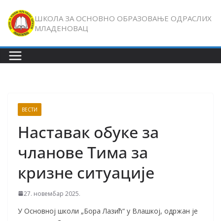
Skip
ШКОЛА ЗА ОСНОВНО ОБРАЗОВАЊЕ ОДРАСЛИХ
to
МЛАДЕНОВАЦ
content
ВЕСТИ
Наставак обуке за
чланове Тима за
кризне ситуације
27. новембар 2025.
У Основној школи „Бора Лазић“ у Влашкој, одржан је