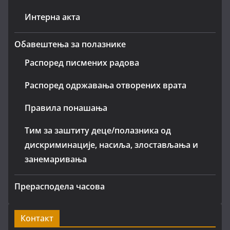
Интерна акта
Обавештења за полазнике
Распоред писмених радова
Распоред одржавања отворених врата
Правила понашања
Тим за заштиту деце/полазника од
дискриминације, насиља, злостављања и
занемаривања
Прерасподела часова
Контакт