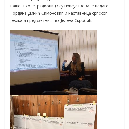
наше Школе, радионици су присуствовале педагог
Гордана Динић-Симоновић и наставница српског
језика и предузетништва Јелена Скробић.