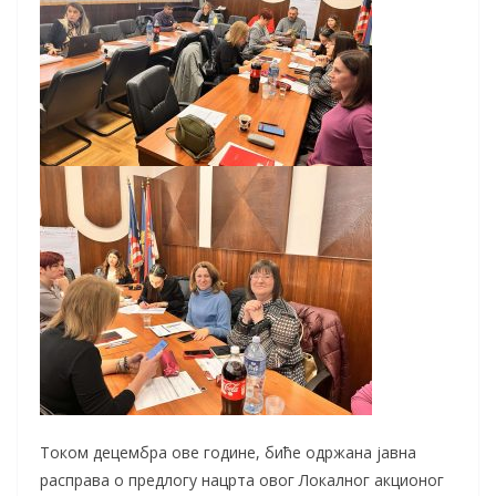
Током децембра ове године, биће одржана јавна
расправа о предлогу нацрта овог Локалног акционог