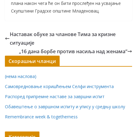
плана након чега ће он бити прослеђен на усвајање
Скупштини Градске општине Младеновац.
Наставак обуке за чланове Тима за кризне
ситуације
„16 дана борбе против насиља над женама“
Скорашњи чланци
(нема наслова)
Самовредновање коришћењем Селфи инструмента
Распоред припремне наставе за завршни испит
Обавештење о завршном испиту и упису у средњу школу
Remembrance week & togetherness
Категорије