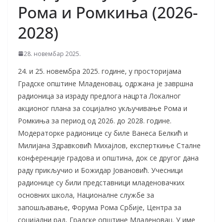
Рома и Ромкиња (2026-
2028)
28. новембар 2025.
24. и 25. новембра 2025. године, у просторијама
Градске општине Младеновац, одржана је завршна
радионица за израду предлога нацрта Локалног
акционог плана за социјално укључивање Рома и
Ромкиња за период од 2026. до 2028. године.
Модераторке радионице су биле Ванеса Белкић и
Милијана Здравковић Михајлов, експерткиње Сталне
конференције градова и општина, док се другог дана
раду прикључио и Божидар Јовановић. Учесници
радионице су били представници младеновачких
основних школа, Националне службе за
запошљавање, Форума Рома Србије, Центра за
социјални рад, Градске општине Младеновац. У име