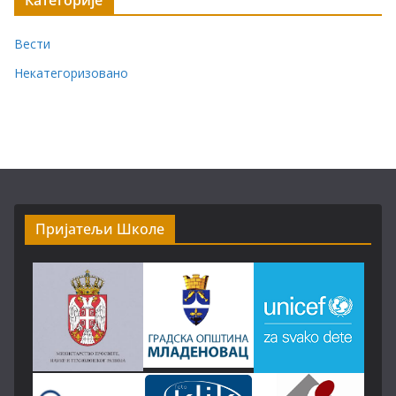
Вести
Некатегоризовано
Пријатељи Школе