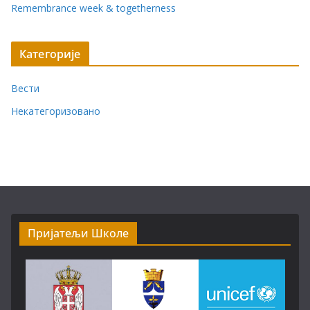
Remembrance week & togetherness
Категорије
Вести
Некатегоризовано
Пријатељи Школе