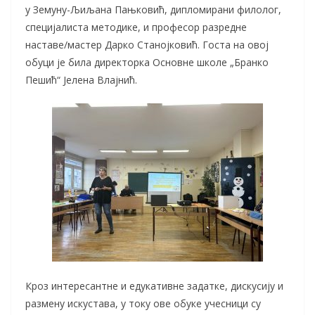
у Земуну-Љиљана Пањковић, дипломирани филолог,
специјалиста методике, и професор разредне
наставе/мастер Дарко Станојковић. Госта на овој
обуци је била директорка Основне школе „Бранко
Пешић“ Јелена Влајнић.
Кроз интересантне и едукативне задатке, дискусију и
размену искустава, у току ове обуке учесници су