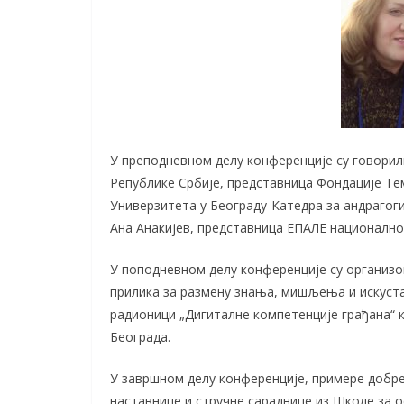
У преподневном делу конференције су говори
Републике Србије, представница Фондације Т
Универзитета у Београду-Катедра за андрагог
Ана Анакијев, представница ЕПАЛЕ националног
У поподневном делу конференције су организо
прилика за размену знања, мишљења и искуст
радионици „Дигиталне компетенције грађана“ 
Београда.
У завршном делу конференције, примере добре
наставнице и стручне сараднице из Школе за 