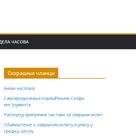
ДЕЛА ЧАСОВА
Скорашњи чланци
(нема наслова)
Самовредновање коришћењем Селфи
инструмента
Распоред припремне наставе за завршни испит
Обавештење о завршном испиту и упису у
средњу школу