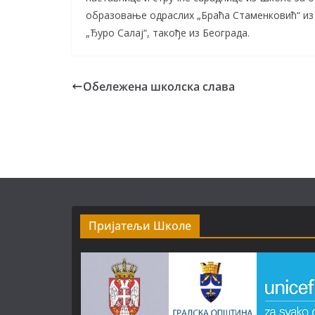
образовање одраслих „Браћа Стаменковић“ из
„Ђуро Салај“, такође из Београда.
Обележена школска слава
Пријатељи Школе