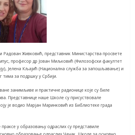
ли Радован Живковић, представник Министарства просвете
емпус, професор др Јован Миљковић (Филозофски факултет
ију), Јелена Кљајић (Национална служба за запошљавање) и
 тима за подршку у Србији.
ване занимљиве и практичне радионице које су биле
ава. Представнице наше Школе су присуствовале
коју је водио Марјан Маринковић из Библиотеке града
 праксе у образовању одраслих су представиле
основно образовање одраслих Чачак, Школе за основно