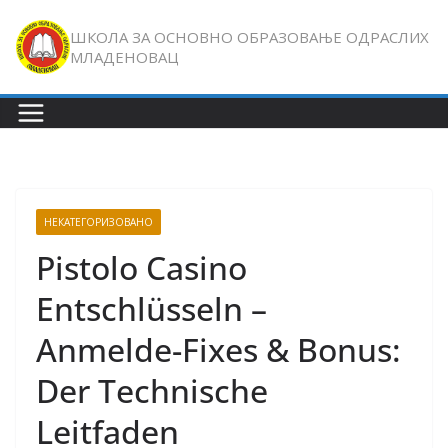
Skip
ШКОЛА ЗА ОСНОВНО ОБРАЗОВАЊЕ ОДРАСЛИХ
to
МЛАДЕНОВАЦ
content
НЕКАТЕГОРИЗОВАНО
Pistolo Casino
Entschlüsseln –
Anmelde-Fixes & Bonus:
Der Technische
Leitfaden