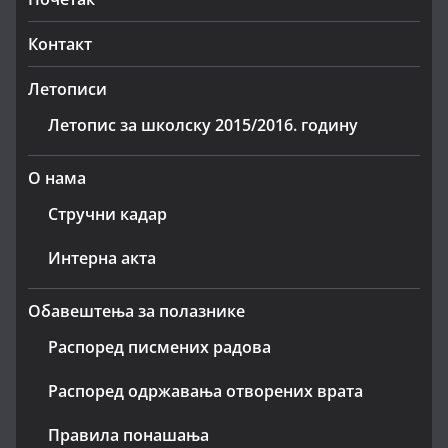
Контакт
Летописи
Летопис за школску 2015/2016. годину
О нама
Стручни кадар
Интерна акта
Обавештења за полазнике
Распоред писмених радова
Распоред одржавања отворених врата
Правила понашања