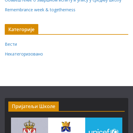
Remembrance week & togetherness
Категорије
Вести
Некатегоризовано
Пријатељи Школе