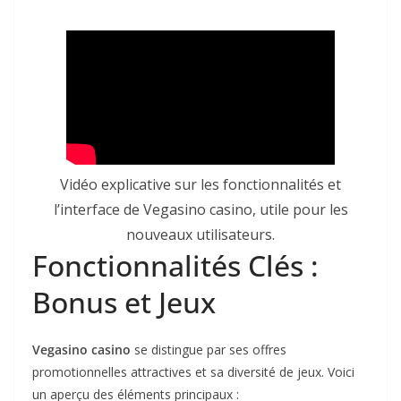
Vidéo explicative sur les fonctionnalités et
l’interface de Vegasino casino, utile pour les
nouveaux utilisateurs.
Fonctionnalités Clés :
Bonus et Jeux
Vegasino casino
se distingue par ses offres
promotionnelles attractives et sa diversité de jeux. Voici
un aperçu des éléments principaux :