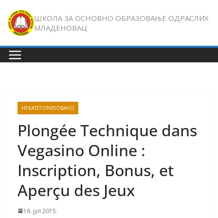
Skip
ШКОЛА ЗА ОСНОВНО ОБРАЗОВАЊЕ ОДРАСЛИХ
to
МЛАДЕНОВАЦ
content
НЕКАТЕГОРИЗОВАНО
Plongée Technique dans
Vegasino Online :
Inscription, Bonus, et
Aperçu des Jeux
16. јул 2015.