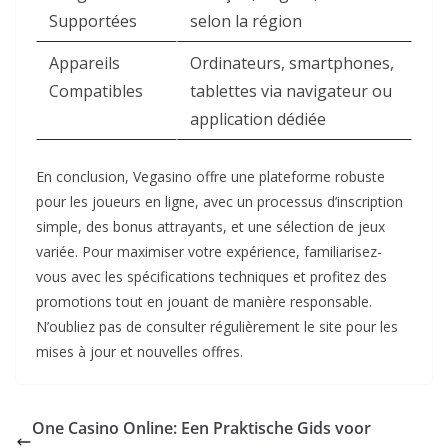
Supportées
selon la région
Appareils
Ordinateurs, smartphones,
Compatibles
tablettes via navigateur ou
application dédiée
En conclusion, Vegasino offre une plateforme robuste
pour les joueurs en ligne, avec un processus d’inscription
simple, des bonus attrayants, et une sélection de jeux
variée. Pour maximiser votre expérience, familiarisez-
vous avec les spécifications techniques et profitez des
promotions tout en jouant de manière responsable.
N’oubliez pas de consulter régulièrement le site pour les
mises à jour et nouvelles offres.
One Casino Online: Een Praktische Gids voor