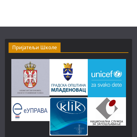
Пријатељи Школе