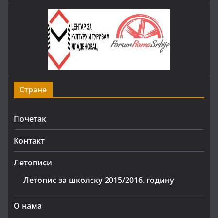
Стране
Почетак
Контакт
Летописи
Летопис за школску 2015/2016. годину
О нама